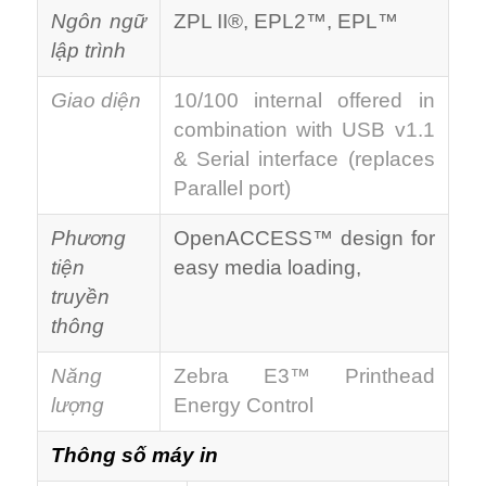
Ngôn ngữ
ZPL II®, EPL2™, EPL™
lập trình
Giao diện
10/100 internal offered in
combination with USB v1.1
& Serial interface (replaces
Parallel port)
Phương
OpenACCESS™ design for
tiện
easy media loading,
truyền
thông
Năng
Zebra E3™ Printhead
lượng
Energy Control
Thông số máy in