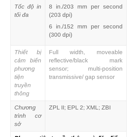
Tốc độ in
8 in./203 mm per second
tối đa
(203 dpi)
6 in./152 mm per second
(300 dpi)
Thiết bị
Full width, moveable
cảm biến
reflective/black mark
phương
sensor; multi-position
tiện
transmissive/ gap sensor
truyền
thông
Chương
ZPL II; EPL 2; XML; ZBI
trình cơ
sở