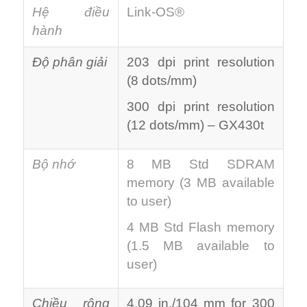
Hệ điều
Link-OS®
hành
Độ phân giải
203 dpi print resolution
(8 dots/mm)
300 dpi print resolution
(12 dots/mm) – GX430t
Bộ nhớ
8 MB Std SDRAM
memory (3 MB available
to user)
4 MB Std Flash memory
(1.5 MB available to
user)
Chiều rộng
4.09 in./104 mm for 300