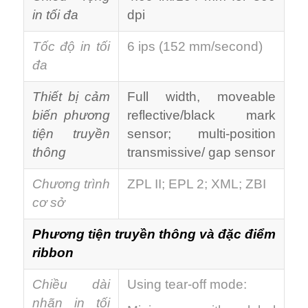
in tối đa
dpi
Tốc độ in tối
6 ips (152 mm/second)
đa
Thiết bị cảm
Full width, moveable
biến phương
reflective/black mark
tiện truyền
sensor; multi-position
thông
transmissive/ gap sensor
Chương trình
ZPL II; EPL 2; XML; ZBI
cơ sở
Phương tiện truyền thông và đặc điểm
ribbon
Chiều dài
Using tear-off mode:
nhãn in tối