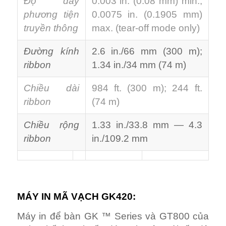
Độ dày
0.003 in. (0.08 mm) min.;
phương tiện
0.0075 in. (0.1905 mm)
truyền thông
max. (tear-off mode only)
Đường kính
2.6 in./66 mm (300 m);
ribbon
1.34 in./34 mm (74 m)
Chiều dài
984 ft. (300 m); 244 ft.
ribbon
(74 m)
Chiều rộng
1.33 in./33.8 mm — 4.3
ribbon
in./109.2 mm
MÁY IN MÃ VẠCH GK420:
Máy in để bàn GK ™ Series và GT800 của