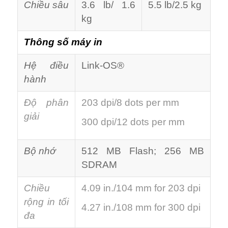
Chiều sâu
3.6 lb/ 1.6
5.5 lb/2.5 kg
kg
Thông số máy in
Hệ điều
Link-OS®
hành
Độ phân
203 dpi/8 dots per mm
giải
300 dpi/12 dots per mm
Bộ nhớ
512 MB Flash; 256 MB
SDRAM
Chiều
4.09 in./104 mm for 203 dpi
rộng in tối
4.27 in./108 mm for 300 dpi
đa