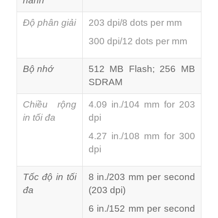
hành
Độ phân giải
203 dpi/8 dots per mm
300 dpi/12 dots per mm
Bộ nhớ
512 MB Flash; 256 MB
SDRAM
Chiều rộng
4.09 in./104 mm for 203
in tối đa
dpi
4.27 in./108 mm for 300
dpi
Tốc độ in tối
8 in./203 mm per second
đa
(203 dpi)
6 in./152 mm per second