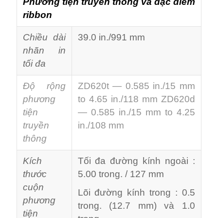
Phương tiện truyền thông và đặc điểm
ribbon
Chiều dài
39.0 in./991 mm
nhãn in
tối đa
Độ rộng
ZD620t — 0.585 in./15 mm
phương
to 4.65 in./118 mm ZD620d
tiện
— 0.585 in./15 mm to 4.25
truyền
in./108 mm
thông
Kích
Tối đa đường kính ngoài :
thước
5.00 trong. / 127 mm
cuộn
Lõi đường kính trong : 0.5
phương
trong. (12.7 mm) và 1.0
tiện