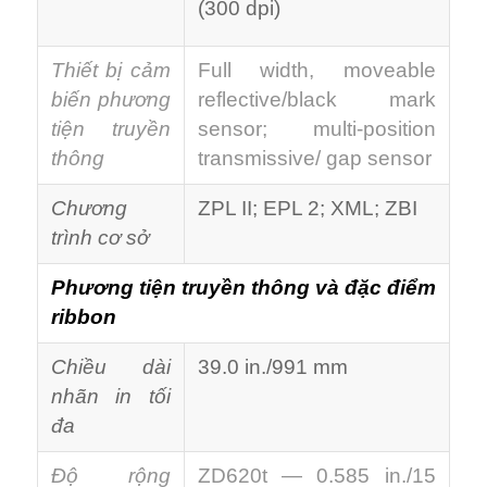
(300 dpi)
Thiết bị cảm
Full width, moveable
biến phương
reflective/black mark
tiện truyền
sensor; multi-position
thông
transmissive/ gap sensor
Chương
ZPL II; EPL 2; XML; ZBI
trình cơ sở
Phương tiện truyền thông và đặc điểm
ribbon
Chiều dài
39.0 in./991 mm
nhãn in tối
đa
Độ rộng
ZD620t — 0.585 in./15