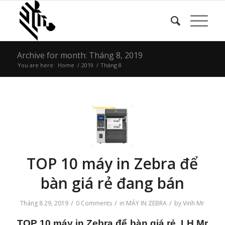
Archive for month: Tháng 8, 2019
You are here:
Home
/
2019
/
Tháng 8
TOP 10 máy in Zebra để
bàn giá rẻ đang bán
/
/
/
Tháng 8 29, 2019
0 Comments
in
MÁY IN ZEBRA
by
Vinh Mr
TOP 10 máy in Zebra để bàn giá rẻ. LH Mr