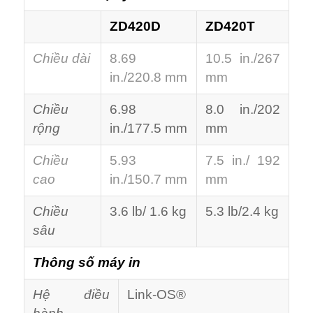
ZD420D
ZD420T
Chiều dài
8.69
10.5 in./267
in./220.8 mm
mm
Chiều
6.98
8.0 in./202
rộng
in./177.5 mm
mm
Chiều
5.93
7.5 in./ 192
cao
in./150.7 mm
mm
Chiều
3.6 lb/ 1.6 kg
5.3 lb/2.4 kg
sâu
Thông số máy in
Hệ điều
Link-OS®