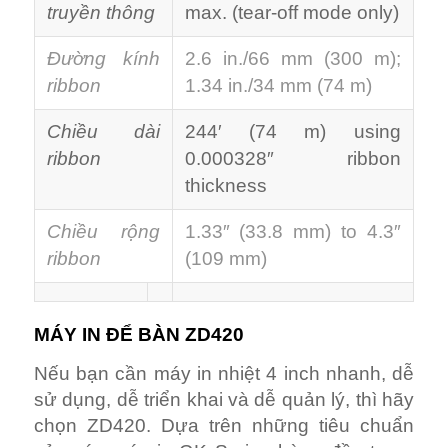
truyền thông
max. (tear-off mode only)
Đường kính
2.6 in./66 mm (300 m);
ribbon
1.34 in./34 mm (74 m)
Chiều dài
244′ (74 m) using
ribbon
0.000328″ ribbon
thickness
Chiều rộng
1.33″ (33.8 mm) to 4.3″
ribbon
(109 mm)
MÁY IN ĐỂ BÀN ZD420
Nếu bạn cần máy in nhiệt 4 inch nhanh, dễ
sử dụng, dễ triển khai và dễ quản lý, thì hãy
chọn ZD420. Dựa trên những tiêu chuẩn