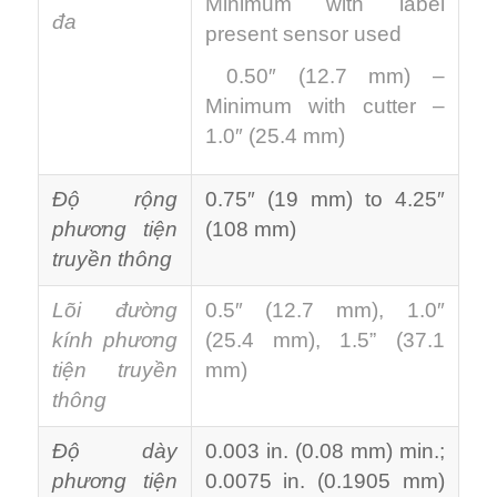
Minimum with label
đa
present sensor used
0.50″ (12.7 mm) –
Minimum with cutter –
1.0″ (25.4 mm)
Độ rộng
0.75″ (19 mm) to 4.25″
phương tiện
(108 mm)
truyền thông
Lõi đường
0.5″ (12.7 mm), 1.0″
kính phương
(25.4 mm), 1.5” (37.1
tiện truyền
mm)
thông
Độ dày
0.003 in. (0.08 mm) min.;
phương tiện
0.0075 in. (0.1905 mm)