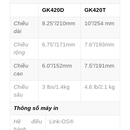
GK420D
GK420T
Chiều
8.25”/210mm
10”/254 mm
dài
Chiều
6.75”/171mm
7.6”/193mm
rộng
Chiều
6.0”/152mm
7.5”/191mm
cao
Chiều
3 Ibs/1.4kg
4.6 lb/2.1 kg
sâu
Thông số máy in
Hệ điều
Link-OS®
hành