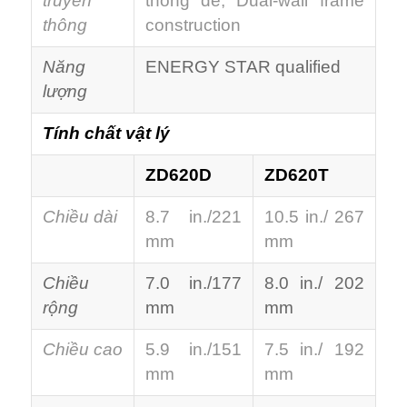
truyền
thông dễ, Dual-wall frame
thông
construction
Năng
ENERGY STAR qualified
lượng
Tính chất vật lý
ZD620D
ZD620T
Chiều dài
8.7 in./221
10.5 in./ 267
mm
mm
Chiều
7.0 in./177
8.0 in./ 202
rộng
mm
mm
Chiều cao
5.9 in./151
7.5 in./ 192
mm
mm