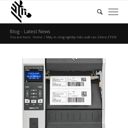
Blog - Latest News
You are here:
Home
/
Máy in công nghiệp hiệu suất cao Zebra ZT610