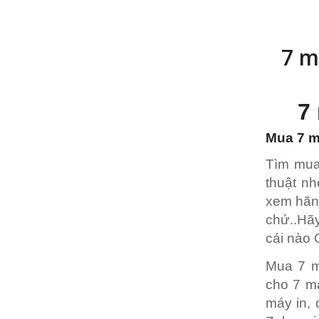
7 m
7
Mua 7 
Tìm mu
thuật n
xem hãng
chứ..Hãy
cái nào 
Mua 7 má
cho 7 má
máy in, 