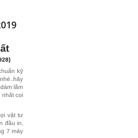
2019
ất
928)
chuẩn kỹ
nhé..hãy
. dám lắm
 nhất coi
ọi vật tư
n đầu in,
ong 7 máy