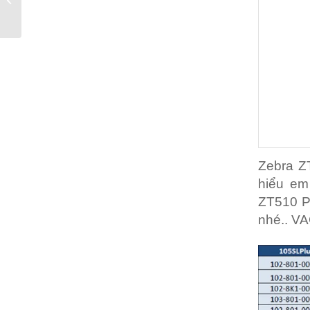
Nhất Việt Nam
Zebra Z
hiểu em
ZT510 Pr
nhé.. VA