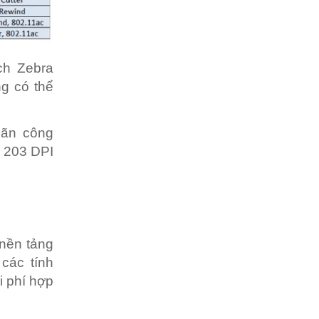
ch Zebra
ng có thể
hãn công
s 203 DPI
nền tảng
các tính
i phí hợp