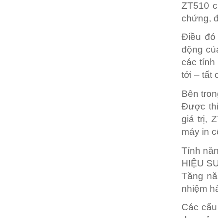
ZT510 c
chứng, đ
Điều đó 
động của
các tính
tới – tất
Bên tro
Được thi
giá trị,
máy in c
Tính năn
HIỆU S
Tăng nă
nhiệm hà
Các cấu 