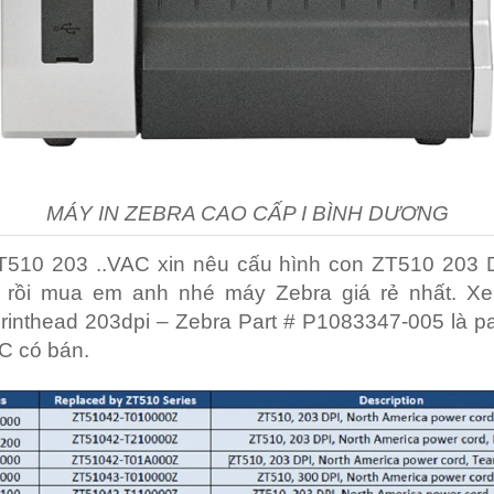
MÁY IN ZEBRA CAO CẤP I BÌNH DƯƠNG
T510 203 ..VAC xin nêu cấu hình con ZT510 203 D
 rồi mua em anh nhé máy Zebra giá rẻ nhất. X
inthead 203dpi – Zebra Part # P1083347-005 là pa
C có bán.