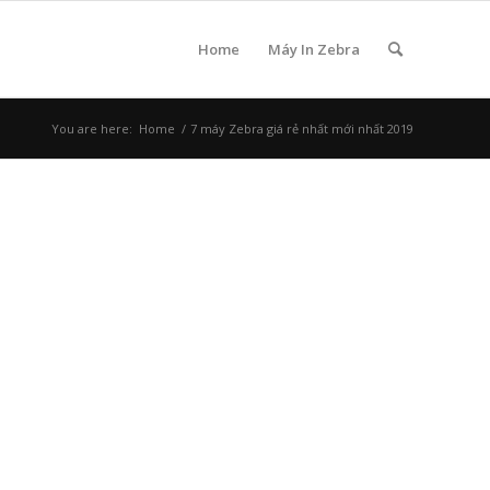
Home
Máy In Zebra
You are here:
Home
/
7 máy Zebra giá rẻ nhất mới nhất 2019