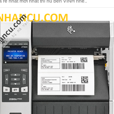
á rẻ nhất mới nhất thì hú bên VINH nhé..