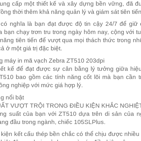
ung cấp một thiết kế và xây dựng bền vững, đã đ
ồng thời thêm khả năng quản lý và giám sát tiên tiến
có nghĩa là bạn đạt được độ tin cậy 24/7 để giữ
 bạn chạy trơn tru trong ngày hôm nay, cộng với tu
 năng tiên tiến để vượt qua mọi thách thức trong 
 cả ở một giá trị đặc biệt.
ng máy in mã vạch Zebra ZT510 203dpi
ết kế để đạt được sự cân bằng lý tưởng giữa hiệ
 ZT510 bao gồm các tính năng cốt lõi mà bạn cần 
ông nghiệp với mức giá hợp lý.
g nổi bật
UẤT VƯỢT TRỘI TRONG ĐIỀU KIỆN KHẮC NGHIỆ
ng suất của bạn với ZT510 dựa trên di sản của ng
ng đầu trong ngành, chiếc 105SLPlus.
kiện kết cấu thép bền chắc có thể chịu được nhiề