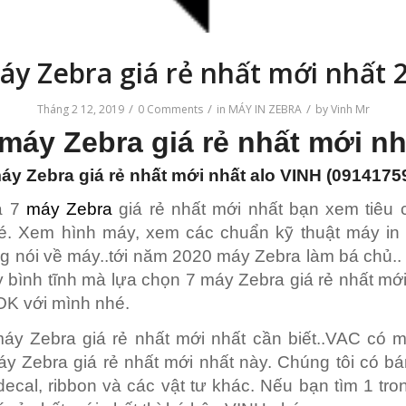
áy Zebra giá rẻ nhất mới nhất 
/
/
/
Tháng 2 12, 2019
0 Comments
in
MÁY IN ZEBRA
by
Vinh Mr
 máy Zebra giá rẻ nhất mới nh
máy
Zebra
giá rẻ nhất mới nhất alo VINH (0914175
a 7
máy Zebra
giá rẻ nhất mới nhất bạn xem tiêu 
hé. Xem hình máy, xem các chuẩn kỹ thuật máy in 
 nói về máy..tới năm 2020 máy Zebra làm bá chủ.
 bình tĩnh mà lựa chọn 7 máy Zebra giá rẻ nhất mới
OK với mình nhé.
y Zebra giá rẻ nhất mới nhất cần biết..VAC có m
y Zebra giá rẻ nhất mới nhất này. Chúng tôi có bá
decal, ribbon và các vật tư khác. Nếu bạn tìm 1 tr