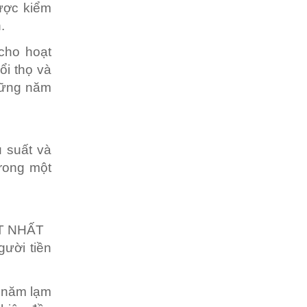
ược kiểm
.
 cho hoạt
ổi thọ và
những năm
u suất và
trong một
T NHẤT
ười tiền
u năm lạm