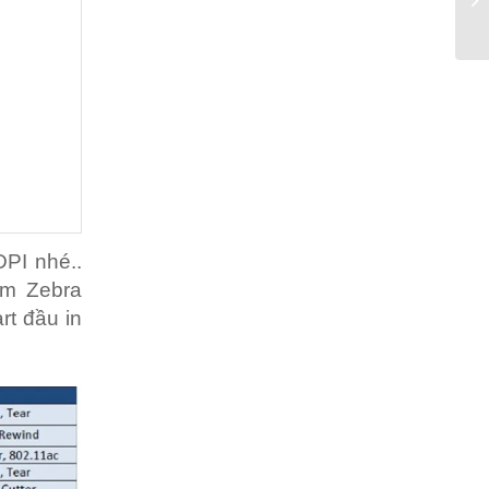
PI nhé..
em Zebra
rt đầu in