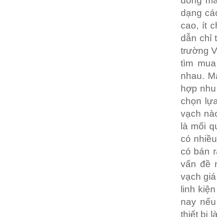
dòng má
dạng các
cao, ít 
dẫn chỉ 
trường V
tìm mua
nhau. M
hợp nhu 
chọn lự
vạch nào
là mối q
có nhiều
có bán r
vấn đề 
vạch giá
linh kiệ
nay nếu
thiết bị