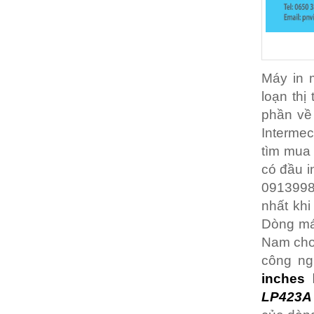
Máy in 
loạn thị
phần về
Intermec
tìm mua 
có đầu i
09139987
nhất kh
Dòng máy
Nam cho
công ng
inches
LP423A 