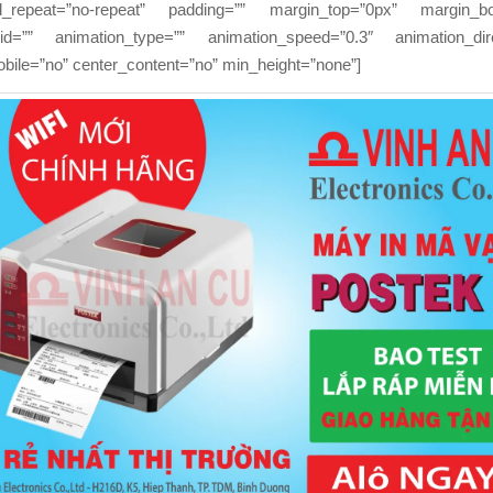
d_repeat=”no-repeat” padding=”” margin_top=”0px” margin_bo
d=”” animation_type=”” animation_speed=”0.3″ animation_direc
bile=”no” center_content=”no” min_height=”none”]