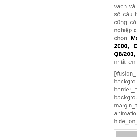
vạch và 
số câu 
cũng có
nghiệp c
chọn.
Má
2000, G
Q8/200,
nhất lơn
[/fusio
backgrou
border
backgro
margin
animatio
hide_on_