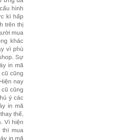
p ứng đa
 cấu hình
ực kì hấp
 trên thị
người mua
òng khác
y vì phù
 shop. Sự
áy in mã
h cũ cũng
 Hiện nay
h cũ cũng
chú ý các
áy in mã
thay thế,
. Vì hiện
 thì mua
máy in mã