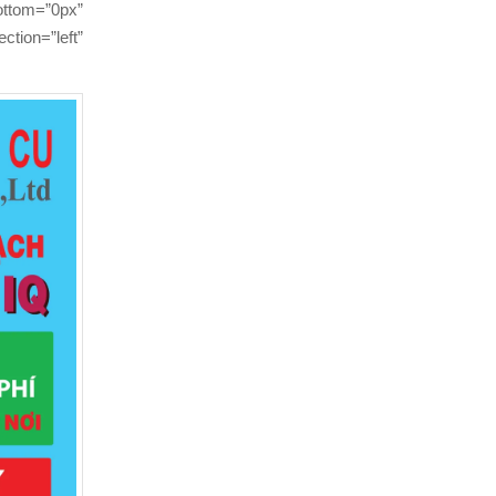
ttom=”0px”
tion=”left”