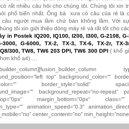
có rất nhiều câu hỏi cho chúng tôi. Chúng tôi xin tr
hỏi phổ biến nhất. Ông bà xưa có câu của rẻ là c
 câu người mua lầm chứ bán không lầm. Với s
húng tôi xin giới thiệu dòng máy rẻ và rất tốt cho cá
y in Postek IQ200, IQ100, I200, I300, G-2108, G
-3000, G-6000, TX-2, TX-3, TX-6, TX-2r, TX-3r
 Q8/300, TW8, TW6 203 DPI, TW6 300 DPI
( khổ gi
 hơn khổ a4)….
n_builder_column][fusion_builder_column ty
nd_position=”left top” background_color=”” borde
_color=”” border_style=”solid” spacin
und_image=”” background_repeat=”no-repeat” pa
_top=”0px” margin_bottom=”0px” class=”
n_type=”” animation_speed=”0.3″ animation_directi
mobile=”no” center_content=”no” min_height=”none