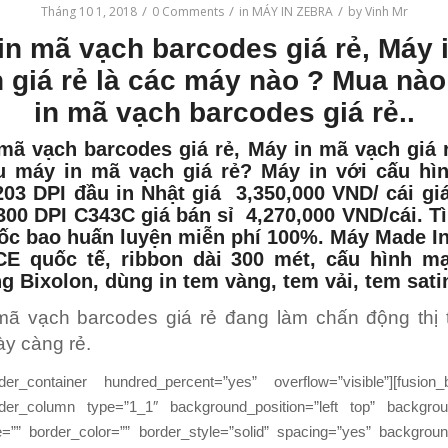
/
/
/
Tháng 10 1, 2018
0 Comments
in
MÁY IN ZEBRA
by
Vinh Mr
in mã vạch barcodes
giá rẻ,
Máy 
h
giá rẻ là các máy nào ? Mua nà
in mã vạch barcodes giá rẻ..
 mã vạch barcodes
giá rẻ, Máy in mã vạch giá r
u máy in mã vạch giá rẻ? Máy in với cấu h
203 DPI
đầu in Nhật giá 3,350,000 VND/ cái giá
300 DPI C343C giá bán sỉ 4,270,000 VND/cái. Tì
ốc bao huấn luyện miễn phí 100%. Máy Made I
CE quốc tế, ribbon dài 300 mét, cấu hình m
 Bixolon, dùng in tem vàng, tem vải, tem sat
mã vạch barcodes giá rẻ đang làm chấn động thị
y càng rẻ.
ilder_container hundred_percent=”yes” overflow=”visible”][fusion_b
ilder_column type=”1_1″ background_position=”left top” backgrou
e=”” border_color=”” border_style=”solid” spacing=”yes” backgrou