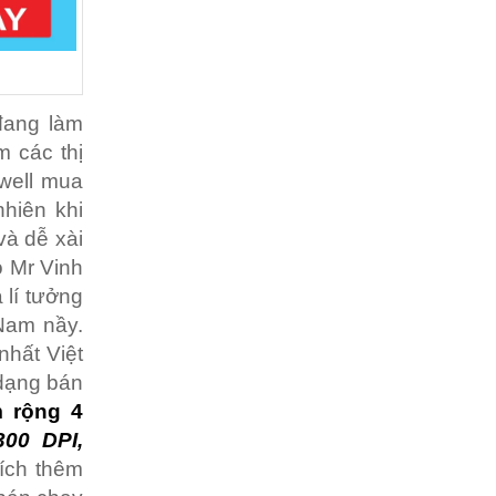
đang làm
m các thị
well mua
nhiên khi
và dễ xài
o Mr Vinh
 lí tưởng
Nam nầy.
nhất Việt
dạng bán
 rộng 4
00 DPI,
hích thêm