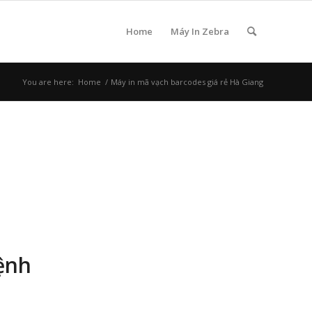
Home
Máy In Zebra
You are here:
Home
/
Máy in mã vạch barcodes giá rẻ Hà Giang
ệnh