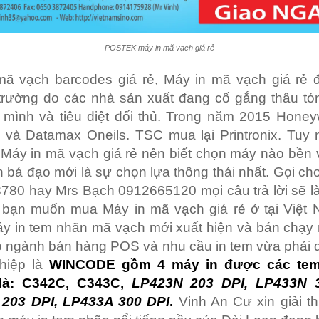
POSTEK máy in mã vạch giá rẻ
mã vạch barcodes giá rẻ, Máy in mã vạch giá rẻ 
 trường do các nhà sản xuất đang cố gắng thâu tó
 mình và tiêu diệt đối thủ. Trong năm 2015 Honey
 và Datamax Oneils. TSC mua lại Printronix. Tuy 
Máy in mã vạch giá rẻ nên biết chọn máy nào bền 
n bá đạo mới là sự chọn lựa thông thái nhất. Gọi ch
80 hay Mrs Bạch 0912665120 mọi câu trả lời sẽ là
i bạn muốn mua Máy in mã vạch giá rẻ ở tại Việt 
 in tem nhãn mã vạch mới xuất hiện và bán chạy 
 ngành bán hàng POS và nhu cầu in tem vừa phải 
hiệp là
WINCODE gồm 4 máy in được các tem
 là: C342C, C343C,
LP423N 203 DPI, LP433N 3
203 DPI, LP433A 300 DPI
.
Vinh An Cư xin giải t