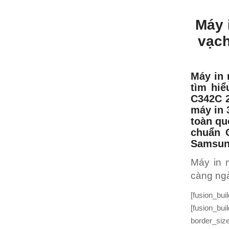
Máy 
vạc
Máy in
tìm hiể
C342C 
máy in 
toàn qu
chuẩn 
Samsung
Máy in 
càng ngà
[fusion_bu
[fusion_bu
border_siz