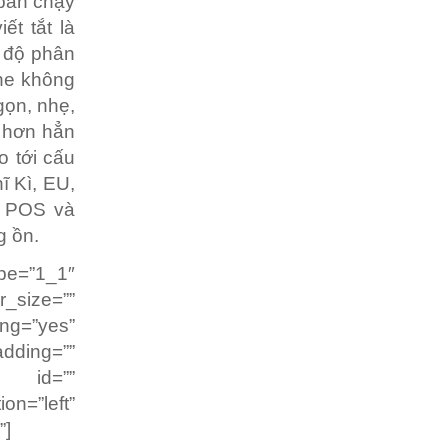
 bán chạy
ết tắt là
à độ phân
one không
gọn, nhẹ,
y hơn hẳn
o tới cấu
ĩ Kì, EU,
g POS và
g ồn.
pe=”1_1″
r_size=””
g=”yes”
dding=””
” id=””
on=”left”
”]