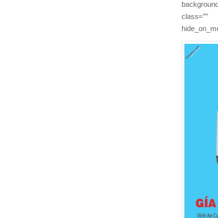
backgroun
class=”” i
hide_on_mo