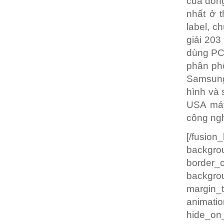
của dòng
nhất ở t
label, c
giải 203
dùng PC.
phân phố
Samsung 
hình và 
USA máy
công ngh
[/fusio
backgrou
border
backgro
margin
animatio
hide_on_