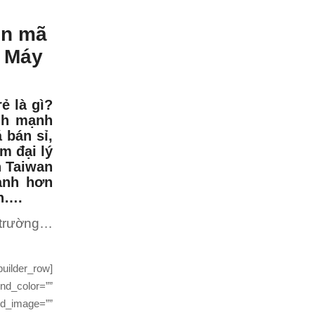
in mã
o Máy
ẻ là gì?
ình mạnh
 bán sỉ,
m đại lý
n Taiwan
ạnh hơn
in….
 trường…
uilder_row]
nd_color=””
nd_image=””