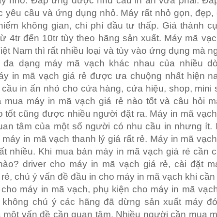
y nhỏ. Đáp ứng được nhu cầu in ấn vừa phải. Đá
 yêu cầu và ứng dụng nhỏ. Máy rất nhỏ gọn, đẹp,
chiếm không gian, chi phí đầu tư thấp. Giá thành c
từ 4tr đến 10tr tùy theo hãng sản xuất. Máy mã vạch
iệt Nam thì rất nhiều loại và tùy vào ứng dụng mà 
 đa dạng máy mã vạch khác nhau của nhiều d
áy in mã vạch giá rẻ được ưa chuộng nhất hiện na
cầu in ấn nhỏ cho cửa hàng, cửa hiệu, shop, mini
a mua máy in mã vạch giá rẻ nào tốt và câu hỏi m
 tốt cũng được nhiều người đặt ra. Máy in mã vạc
uan tâm của một số người có nhu cầu in nhưng ít.
 máy in mã vạch thanh lý giá rất rẻ. Máy in mã vạc
ất nhiều. Khi mua bán máy in mã vạch giá rẻ cần 
nào? driver cho máy in mã vạch giá rẻ, cài đặt m
 rẻ, chú ý vấn đề đầu in cho máy in mã vạch khi cần 
n cho máy in mã vạch, phụ kiện cho máy in mã vạch
 không chú ý các hãng đã dừng sản xuất máy đó
 là một vấn đề cần quan tâm. Nhiều người cần mua 