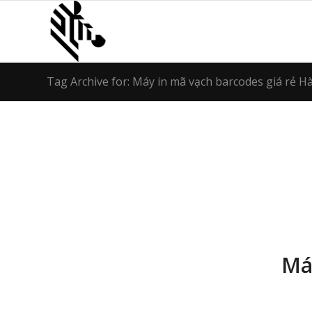
Tag Archive for: Máy in mã vạch barcodes giá rẻ H
Má