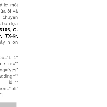
ả lời một
ủa ôi và
ự chuyên
c bạn lựa
-3106, G-
, TX-6r,
ấy in lớn
pe=”1_1″
r_size=””
g=”yes”
dding=””
” id=””
on=”left”
”]