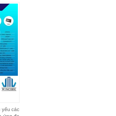
ủ yếu các