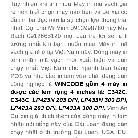
Tuy nhiên khi tìm mua Máy in mã vạch giá
rẻ nên biết chọn máy nào bền và dễ xài có
đầu in bá đạo mới là sự chọn lựa thông thái
nhất. Gọi cho Mr Vinh 0913998780 hay Mrs
Bạch 0912665120 mọi câu trả lời sẽ là lí
tưởng nhất khi bạn muốn mua Máy in mã
vạch giá rẻ ở tại Việt Nam nầy. Dòng máy in
tem nhãn mã vạch mới xuất hiện và bán
chạy nhất Việt Nam cho ngành bán hàng
POS và nhu cầu in tem vừa phải dạng bán
công nghiệp là
WINCODE gồm 4 máy in
được các tem rộng 4 inches là: C342C,
C343C,
LP423N 203 DPI, LP433N 300 DPI,
LP423A 203 DPI, LP433A 300 DPI
.
Vinh An
Cư xin giải thích thêm của dòng máy in tem
nhãn nổi tiếng nầy của Đài Loan đang bán
chạy nhất ở thị trường Đài Loan, USA, EU,