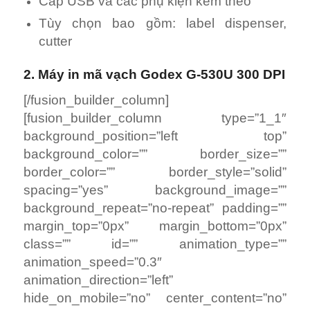
Cáp USB và các phụ kiện kèm theo
Tùy chọn bao gồm: label dispenser,
cutter
2. Máy in mã vạch Godex G-530U 300 DPI
[/fusion_builder_column]
[fusion_builder_column type=”1_1″
background_position=”left top”
background_color=”” border_size=””
border_color=”” border_style=”solid”
spacing=”yes” background_image=””
background_repeat=”no-repeat” padding=””
margin_top=”0px” margin_bottom=”0px”
class=”” id=”” animation_type=””
animation_speed=”0.3″
animation_direction=”left”
hide_on_mobile=”no” center_content=”no”