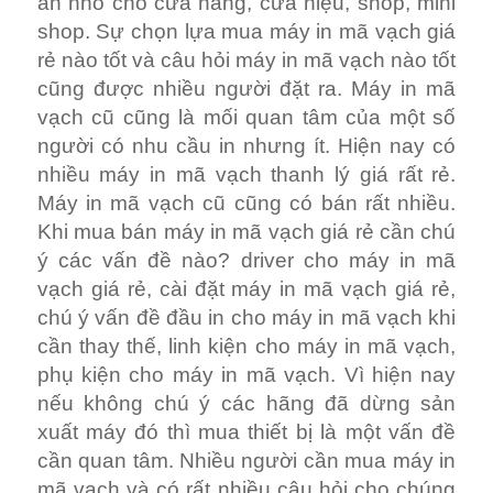
ấn nhỏ cho cửa hàng, cửa hiệu, shop, mini
shop. Sự chọn lựa mua máy in mã vạch giá
rẻ nào tốt và câu hỏi máy in mã vạch nào tốt
cũng được nhiều người đặt ra. Máy in mã
vạch cũ cũng là mối quan tâm của một số
người có nhu cầu in nhưng ít. Hiện nay có
nhiều máy in mã vạch thanh lý giá rất rẻ.
Máy in mã vạch cũ cũng có bán rất nhiều.
Khi mua bán máy in mã vạch giá rẻ cần chú
ý các vấn đề nào? driver cho máy in mã
vạch giá rẻ, cài đặt máy in mã vạch giá rẻ,
chú ý vấn đề đầu in cho máy in mã vạch khi
cần thay thế, linh kiện cho máy in mã vạch,
phụ kiện cho máy in mã vạch. Vì hiện nay
nếu không chú ý các hãng đã dừng sản
xuất máy đó thì mua thiết bị là một vấn đề
cần quan tâm. Nhiều người cần mua máy in
mã vạch và có rất nhiều câu hỏi cho chúng