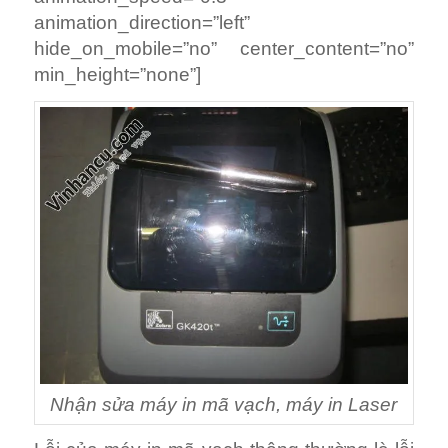
animation_direction=”left”
hide_on_mobile=”no” center_content=”no”
min_height=”none”]
Nhận sửa máy in mã vạch, máy in Laser