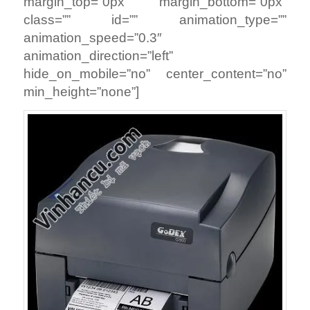
margin_top=”0px” margin_bottom=”0px”
class=”” id=”” animation_type=””
animation_speed=”0.3″
animation_direction=”left”
hide_on_mobile=”no” center_content=”no”
min_height=”none”]