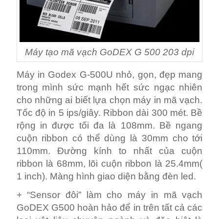
Máy tạo mã vạch GoDEX G 500 203 dpi
Máy in Godex G-500U nhỏ, gọn, đẹp mang
trong mình sức mạnh hết sức ngạc nhiên
cho những ai biết lựa chọn máy in mã vạch.
Tốc độ in 5 ips/giây. Ribbon dài 300 mét. Bề
rộng in được tối đa là 108mm. Bề ngang
cuộn ribbon có thể dùng là 30mm cho tới
110mm. Đường kính to nhất của cuộn
ribbon là 68mm, lõi cuộn ribbon là 25.4mm(
1 inch). Màng hình giao diện bằng đèn led.
+ “Sensor đôi” làm cho máy in mã vạch
GoDEX G500 hoàn hảo để in trên tất cả các