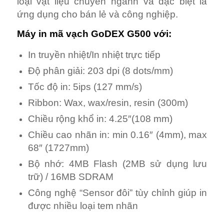
loại vật liệu chuyên ngành và đặc biệt là
ứng dụng cho bán lẻ và công nghiệp.
Máy in mã vạch GoDEX G500 với:
In truyền nhiệt/In nhiệt trực tiếp
Độ phân giải: 203 dpi (8 dots/mm)
Tốc độ in: 5ips (127 mm/s)
Ribbon: Wax, wax/resin, resin (300m)
Chiều rộng khổ in: 4.25″(108 mm)
Chiều cao nhãn in: min 0.16″ (4mm), max
68″ (1727mm)
Bộ nhớ: 4MB Flash (2MB sử dụng lưu
trữ) / 16MB SDRAM
Công nghệ “Sensor đôi” tùy chỉnh giúp in
được nhiều loại tem nhãn