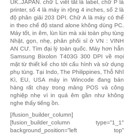
UK..JAPAN. chữ L viết tắt là label, chữ P là
printer, số 4 là máy in rộng 4 inches, số 2 là
độ phân giải 203 DPI. Chữ A là máy có thể
in theo chế độ stand alone không dùng PC.
Máy tốt, in êm, lùn lùn mà xài toàn phụ tùng
Nhật, gọn, nhẹ, phân phối sỉ ở VN : VINH
AN CƯ. Tìm đại lý toàn quốc. Máy hơn hẳn
Samsung Bixolon T403G 300 DPI về mọi
mặt từ thiết kế cho tới cấu hình và sử dụng
phụ tùng. Tại Indo, The Philippines, Thỗ Nhĩ
Kì, EU, USA máy in Wincode đang bán
hàng rất chạy trong mảng POS và công
nghiệp nhẹ vì in quá êm gần như không
nghe thấy tiếng ồn.
[/fusion_builder_column]
[fusion_builder_column type=”1_1″
background_position=”left top”