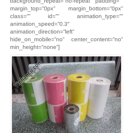
background_repeat=”no-repeat” padding=””
margin_top=”0px” margin_bottom=”0px”
class=”” id=”” animation_type=””
animation_speed=”0.3″
animation_direction=”left”
hide_on_mobile=”no” center_content=”no”
min_height=”none”]