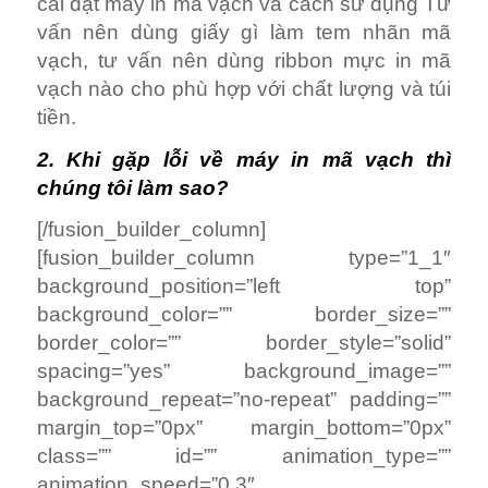
cài đặt máy in mã vạch và cách sử dụng Tư
vấn nên dùng giấy gì làm tem nhãn mã
vạch, tư vấn nên dùng ribbon mực in mã
vạch nào cho phù hợp với chất lượng và túi
tiền.
2. Khi gặp lỗi về máy in mã vạch thì
chúng tôi làm sao?
[/fusion_builder_column]
[fusion_builder_column type=”1_1″
background_position=”left top”
background_color=”” border_size=””
border_color=”” border_style=”solid”
spacing=”yes” background_image=””
background_repeat=”no-repeat” padding=””
margin_top=”0px” margin_bottom=”0px”
class=”” id=”” animation_type=””
animation_speed=”0.3″