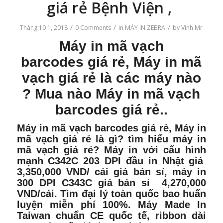
giá rẻ Bệnh Viện ,
/
/
/
Tháng 10 1, 2018
0 Comments
in
MÁY IN ZEBRA
by
Vinh Mr
Máy in mã vạch
barcodes
giá rẻ,
Máy in mã
vạch
giá rẻ là các máy nào
? Mua nào Máy in mã vạch
barcodes giá rẻ..
Máy in mã vạch barcodes
giá rẻ, Máy in
mã vạch giá rẻ là gì? tìm hiểu máy in
mã vạch giá rẻ? Máy in với cấu hình
mạnh
C342C 203 DPI
đầu in Nhật giá
3,350,000 VND/ cái giá bán sỉ, máy in
300 DPI C343C giá bán sỉ 4,270,000
VND/cái. Tìm đại lý toàn quốc bao huấn
luyện miễn phí 100%. Máy Made In
Taiwan chuẩn CE quốc tế, ribbon dài