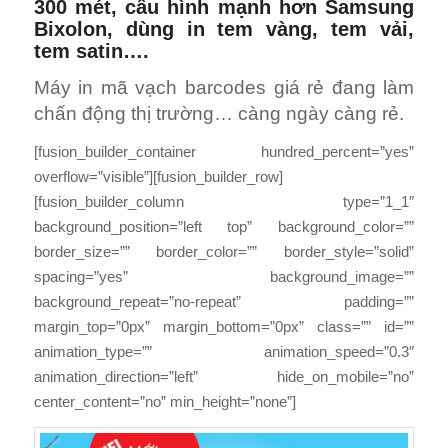
300 mét, cấu hình mạnh hơn Samsung
Bixolon, dùng in tem vàng, tem vải,
tem satin….
Máy in mã vạch barcodes giá rẻ đang làm
chấn động thị trường… càng ngày càng rẻ.
[fusion_builder_container hundred_percent=”yes”
overflow=”visible”][fusion_builder_row]
[fusion_builder_column type=”1_1″
background_position=”left top” background_color=””
border_size=”” border_color=”” border_style=”solid”
spacing=”yes” background_image=””
background_repeat=”no-repeat” padding=””
margin_top=”0px” margin_bottom=”0px” class=”” id=””
animation_type=”” animation_speed=”0.3″
animation_direction=”left” hide_on_mobile=”no”
center_content=”no” min_height=”none”]