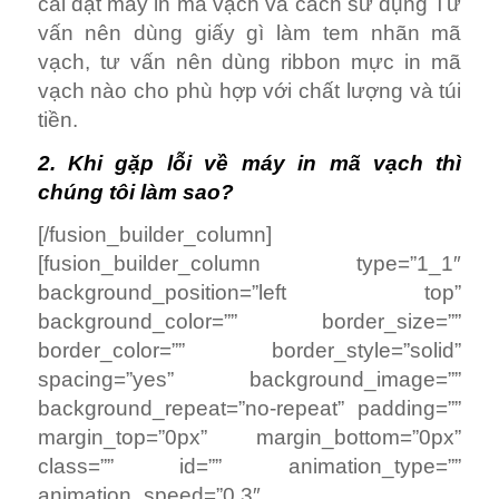
cài đặt máy in mã vạch và cách sử dụng Tư
vấn nên dùng giấy gì làm tem nhãn mã
vạch, tư vấn nên dùng ribbon mực in mã
vạch nào cho phù hợp với chất lượng và túi
tiền.
2. Khi gặp lỗi về máy in mã vạch thì
chúng tôi làm sao?
[/fusion_builder_column]
[fusion_builder_column type=”1_1″
background_position=”left top”
background_color=”” border_size=””
border_color=”” border_style=”solid”
spacing=”yes” background_image=””
background_repeat=”no-repeat” padding=””
margin_top=”0px” margin_bottom=”0px”
class=”” id=”” animation_type=””
animation_speed=”0.3″