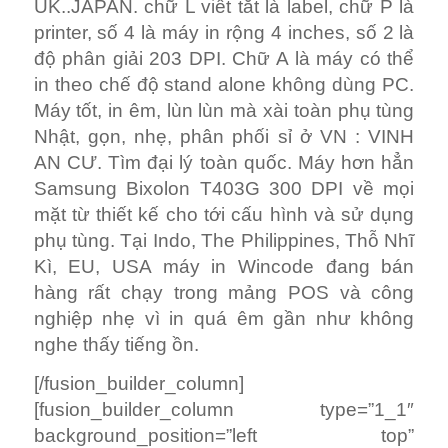
UK..JAPAN. chữ L viết tắt là label, chữ P là
printer, số 4 là máy in rộng 4 inches, số 2 là
độ phân giải 203 DPI. Chữ A là máy có thể
in theo chế độ stand alone không dùng PC.
Máy tốt, in êm, lùn lùn mà xài toàn phụ tùng
Nhật, gọn, nhẹ, phân phối sỉ ở VN : VINH
AN CƯ. Tìm đại lý toàn quốc. Máy hơn hẳn
Samsung Bixolon T403G 300 DPI về mọi
mặt từ thiết kế cho tới cấu hình và sử dụng
phụ tùng. Tại Indo, The Philippines, Thỗ Nhĩ
Kì, EU, USA máy in Wincode đang bán
hàng rất chạy trong mảng POS và công
nghiệp nhẹ vì in quá êm gần như không
nghe thấy tiếng ồn.
[/fusion_builder_column]
[fusion_builder_column type=”1_1″
background_position=”left top”