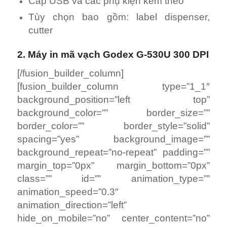
Cáp USB và các phụ kiện kèm theo
Tùy chọn bao gồm: label dispenser,
cutter
2. Máy in mã vạch Godex G-530U 300 DPI
[/fusion_builder_column]
[fusion_builder_column type=”1_1″
background_position=”left top”
background_color=”” border_size=””
border_color=”” border_style=”solid”
spacing=”yes” background_image=””
background_repeat=”no-repeat” padding=””
margin_top=”0px” margin_bottom=”0px”
class=”” id=”” animation_type=””
animation_speed=”0.3″
animation_direction=”left”
hide_on_mobile=”no” center_content=”no”