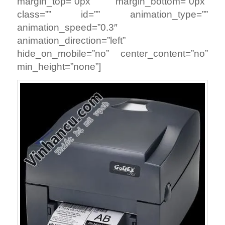
margin_top=”0px” margin_bottom=”0px”
class=”” id=”” animation_type=””
animation_speed=”0.3″
animation_direction=”left”
hide_on_mobile=”no” center_content=”no”
min_height=”none”]