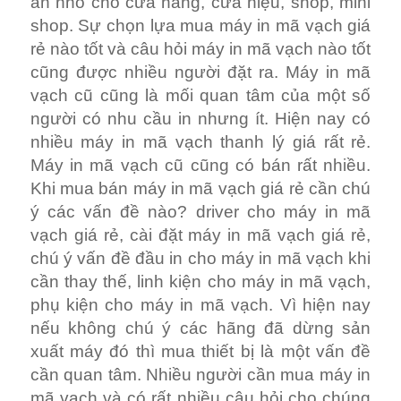
ấn nhỏ cho cửa hàng, cửa hiệu, shop, mini
shop. Sự chọn lựa mua máy in mã vạch giá
rẻ nào tốt và câu hỏi máy in mã vạch nào tốt
cũng được nhiều người đặt ra. Máy in mã
vạch cũ cũng là mối quan tâm của một số
người có nhu cầu in nhưng ít. Hiện nay có
nhiều máy in mã vạch thanh lý giá rất rẻ.
Máy in mã vạch cũ cũng có bán rất nhiều.
Khi mua bán máy in mã vạch giá rẻ cần chú
ý các vấn đề nào? driver cho máy in mã
vạch giá rẻ, cài đặt máy in mã vạch giá rẻ,
chú ý vấn đề đầu in cho máy in mã vạch khi
cần thay thế, linh kiện cho máy in mã vạch,
phụ kiện cho máy in mã vạch. Vì hiện nay
nếu không chú ý các hãng đã dừng sản
xuất máy đó thì mua thiết bị là một vấn đề
cần quan tâm. Nhiều người cần mua máy in
mã vạch và có rất nhiều câu hỏi cho chúng