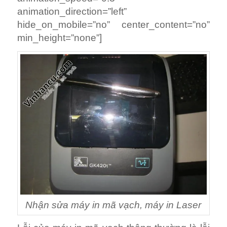
animation_direction=”left”
hide_on_mobile=”no” center_content=”no”
min_height=”none”]
Nhận sửa máy in mã vạch, máy in Laser