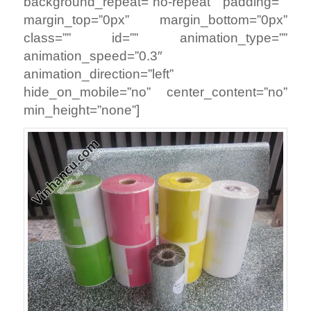
background_repeat=”no-repeat” padding=””
margin_top=”0px” margin_bottom=”0px”
class=”” id=”” animation_type=””
animation_speed=”0.3″
animation_direction=”left”
hide_on_mobile=”no” center_content=”no”
min_height=”none”]