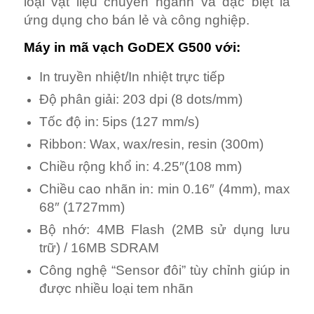
loại vật liệu chuyên ngành và đặc biệt là
ứng dụng cho bán lẻ và công nghiệp.
Máy in mã vạch GoDEX G500 với:
In truyền nhiệt/In nhiệt trực tiếp
Độ phân giải: 203 dpi (8 dots/mm)
Tốc độ in: 5ips (127 mm/s)
Ribbon: Wax, wax/resin, resin (300m)
Chiều rộng khổ in: 4.25″(108 mm)
Chiều cao nhãn in: min 0.16″ (4mm), max
68″ (1727mm)
Bộ nhớ: 4MB Flash (2MB sử dụng lưu
trữ) / 16MB SDRAM
Công nghệ “Sensor đôi” tùy chỉnh giúp in
được nhiều loại tem nhãn