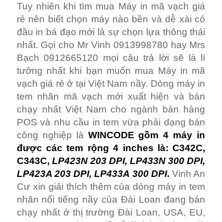
Tuy nhiên khi tìm mua Máy in mã vạch giá
rẻ nên biết chọn máy nào bền và dễ xài có
đầu in bá đạo mới là sự chọn lựa thông thái
nhất. Gọi cho Mr Vinh 0913998780 hay Mrs
Bạch 0912665120 mọi câu trả lời sẽ là lí
tưởng nhất khi bạn muốn mua Máy in mã
vạch giá rẻ ở tại Việt Nam nầy. Dòng máy in
tem nhãn mã vạch mới xuất hiện và bán
chạy nhất Việt Nam cho ngành bán hàng
POS và nhu cầu in tem vừa phải dạng bán
công nghiệp là
WINCODE gồm 4 máy in
được các tem rộng 4 inches là: C342C,
C343C,
LP423N 203 DPI, LP433N 300 DPI,
LP423A 203 DPI, LP433A 300 DPI
.
Vinh An
Cư xin giải thích thêm của dòng máy in tem
nhãn nổi tiếng nầy của Đài Loan đang bán
chạy nhất ở thị trường Đài Loan, USA, EU,