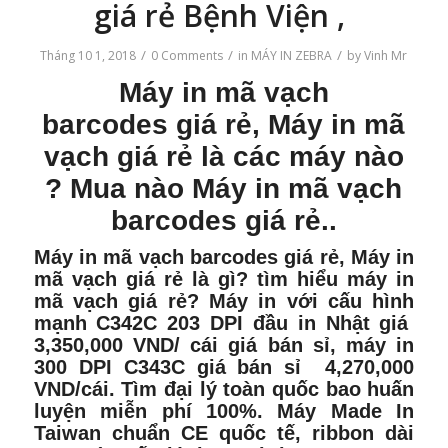
giá rẻ Bệnh Viện ,
/
/
/
Tháng 10 1, 2018
0 Comments
in
MÁY IN ZEBRA
by
Vinh Mr
Máy in mã vạch
barcodes
giá rẻ,
Máy in mã
vạch
giá rẻ là các máy nào
? Mua nào Máy in mã vạch
barcodes giá rẻ..
Máy in mã vạch barcodes
giá rẻ, Máy in
mã vạch giá rẻ là gì? tìm hiểu máy in
mã vạch giá rẻ? Máy in với cấu hình
mạnh
C342C 203 DPI
đầu in Nhật giá
3,350,000 VND/ cái giá bán sỉ, máy in
300 DPI C343C giá bán sỉ 4,270,000
VND/cái. Tìm đại lý toàn quốc bao huấn
luyện miễn phí 100%. Máy Made In
Taiwan chuẩn CE quốc tế, ribbon dài