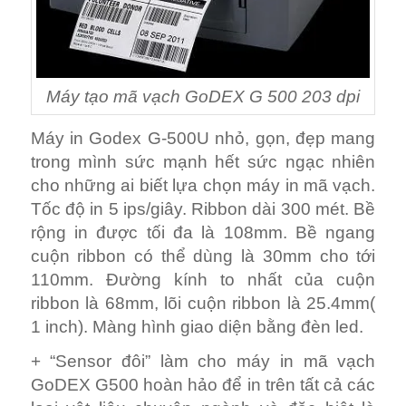
Máy tạo mã vạch GoDEX G 500 203 dpi
Máy in Godex G-500U nhỏ, gọn, đẹp mang
trong mình sức mạnh hết sức ngạc nhiên
cho những ai biết lựa chọn máy in mã vạch.
Tốc độ in 5 ips/giây. Ribbon dài 300 mét. Bề
rộng in được tối đa là 108mm. Bề ngang
cuộn ribbon có thể dùng là 30mm cho tới
110mm. Đường kính to nhất của cuộn
ribbon là 68mm, lõi cuộn ribbon là 25.4mm(
1 inch). Màng hình giao diện bằng đèn led.
+ “Sensor đôi” làm cho máy in mã vạch
GoDEX G500 hoàn hảo để in trên tất cả các