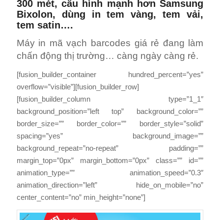
300 mét, cấu hình mạnh hơn Samsung
Bixolon, dùng in tem vàng, tem vải,
tem satin….
Máy in mã vạch barcodes giá rẻ đang làm
chấn động thị trường… càng ngày càng rẻ.
[fusion_builder_container hundred_percent=”yes”
overflow=”visible”][fusion_builder_row]
[fusion_builder_column type=”1_1″
background_position=”left top” background_color=””
border_size=”” border_color=”” border_style=”solid”
spacing=”yes” background_image=””
background_repeat=”no-repeat” padding=””
margin_top=”0px” margin_bottom=”0px” class=”” id=””
animation_type=”” animation_speed=”0.3″
animation_direction=”left” hide_on_mobile=”no”
center_content=”no” min_height=”none”]