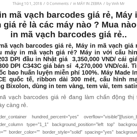
/
/
/
Tháng 10 1, 2018
0 Comments
in
MÁY IN ZEBRA
by
Vinh Mr
in mã vạch barcodes
giá rẻ,
Máy 
h
giá rẻ là các máy nào ? Mua nà
in mã vạch barcodes giá rẻ..
 mã vạch barcodes
giá rẻ, Máy in mã vạch giá r
u máy in mã vạch giá rẻ? Máy in với cấu h
203 DPI
đầu in Nhật giá 3,350,000 VND/ cái giá
300 DPI C343C giá bán sỉ 4,270,000 VND/cái. Tì
ốc bao huấn luyện miễn phí 100%. Máy Made I
CE quốc tế, ribbon dài 300 mét, cấu hình m
 Bixolon, dùng in tem vàng, tem vải, tem sat
mã vạch barcodes giá rẻ đang làm chấn động thị
y càng rẻ.
ilder_container hundred_percent=”yes” overflow=”visible”][fusion_b
ilder_column type=”1_1″ background_position=”left top” backgrou
e=”” border_color=”” border_style=”solid” spacing=”yes” backgrou