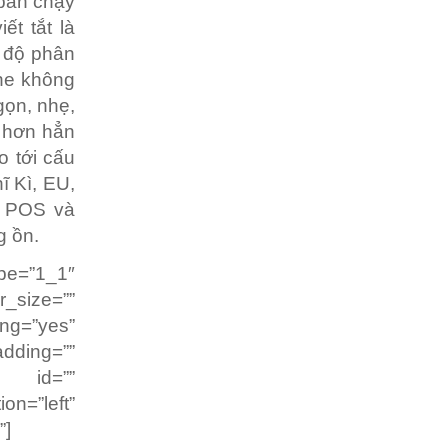
 bán chạy
ết tắt là
à độ phân
one không
gọn, nhẹ,
y hơn hẳn
o tới cấu
ĩ Kì, EU,
g POS và
g ồn.
pe=”1_1″
r_size=””
g=”yes”
dding=””
” id=””
on=”left”
”]