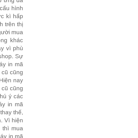
p ứng đa
 cấu hình
ực kì hấp
 trên thị
người mua
òng khác
y vì phù
 shop. Sự
áy in mã
h cũ cũng
 Hiện nay
h cũ cũng
chú ý các
áy in mã
thay thế,
. Vì hiện
 thì mua
máy in mã