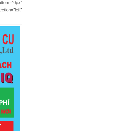
ttom=”0px”
tion=”left”