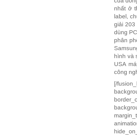
của dòng
nhất ở t
label, c
giải 203
dùng PC.
phân phố
Samsung 
hình và 
USA máy
công ngh
[/fusio
backgrou
border
backgro
margin
animatio
hide_on_