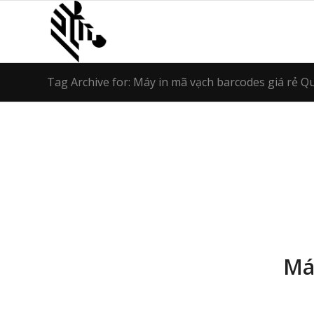
Tag Archive for: Máy in mã vạch barcodes giá rẻ 
Má