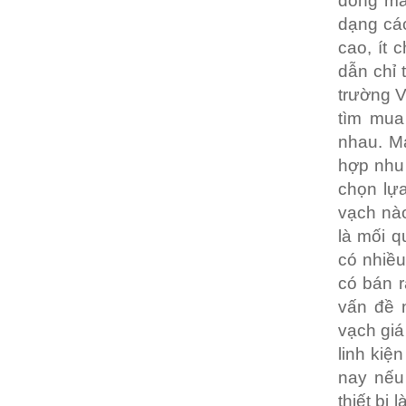
dòng má
dạng các
cao, ít 
dẫn chỉ 
trường V
tìm mua
nhau. M
hợp nhu 
chọn lự
vạch nào
là mối q
có nhiều
có bán r
vấn đề 
vạch giá
linh kiệ
nay nếu
thiết bị