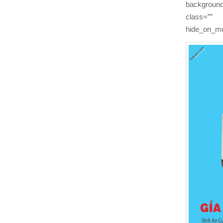
backgroun
class=”” i
hide_on_mo