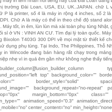
 máy in tem nhãn nổi tiếng nầy của Đài Loan đang
hị trường Đài Loan, USA, EU, UK..JAPAN. chữ L vi
hữ P là printer, số 4 là máy in rộng 4 inches, số 2 l
 DPI. Chữ A là máy có thể in theo chế độ stand al
 Máy tốt, in êm, lùn lùn mà xài toàn phụ tùng Nhật, 
i sỉ ở VN : VINH AN CƯ. Tìm đại lý toàn quốc. Má
Bixolon T403G 300 DPI về mọi mặt từ thiết kế ch
sử dụng phụ tùng. Tại Indo, The Philippines, Thỗ Nh
 in Wincode đang bán hàng rất chạy trong mản
iệp nhẹ vì in quá êm gần như không nghe thấy tiến
n_builder_column][fusion_builder_column ty
nd_position=”left top” background_color=”” borde
_color=”” border_style=”solid” spacin
und_image=”” background_repeat=”no-repeat” pa
_top=”0px” margin_bottom=”0px” class=”
n_type=”” animation_speed=”0.3″ animation_directi
mobile=”no” center_content=”no” min_height=”none