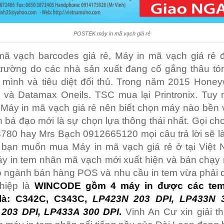
POSTEK máy in mã vạch giá rẻ
mã vạch barcodes giá rẻ, Máy in mã vạch giá rẻ 
 trường do các nhà sản xuất đang cố gắng thâu tó
 mình và tiêu diệt đối thủ. Trong năm 2015 Honey
 và Datamax Oneils. TSC mua lại Printronix. Tuy 
Máy in mã vạch giá rẻ nên biết chọn máy nào bền 
n bá đạo mới là sự chọn lựa thông thái nhất. Gọi ch
80 hay Mrs Bạch 0912665120 mọi câu trả lời sẽ là
i bạn muốn mua Máy in mã vạch giá rẻ ở tại Việt 
 in tem nhãn mã vạch mới xuất hiện và bán chạy 
 ngành bán hàng POS và nhu cầu in tem vừa phải 
hiệp là
WINCODE gồm 4 máy in được các tem
 là: C342C, C343C,
LP423N 203 DPI, LP433N 3
203 DPI, LP433A 300 DPI
.
Vinh An Cư xin giải t