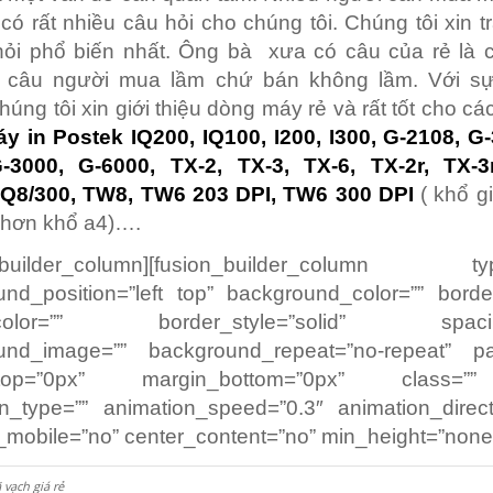
có rất nhiều câu hỏi cho chúng tôi. Chúng tôi xin tr
hỏi phổ biến nhất. Ông bà xưa có câu của rẻ là c
 câu người mua lầm chứ bán không lầm. Với s
húng tôi xin giới thiệu dòng máy rẻ và rất tốt cho cá
y in Postek IQ200, IQ100, I200, I300, G-2108, G
-3000, G-6000, TX-2, TX-3, TX-6, TX-2r, TX-3r
 Q8/300, TW8, TW6 203 DPI, TW6 300 DPI
( khổ gi
 hơn khổ a4)….
n_builder_column][fusion_builder_column ty
nd_position=”left top” background_color=”” borde
_color=”” border_style=”solid” spacin
und_image=”” background_repeat=”no-repeat” pa
_top=”0px” margin_bottom=”0px” class=”
n_type=”” animation_speed=”0.3″ animation_directi
mobile=”no” center_content=”no” min_height=”none