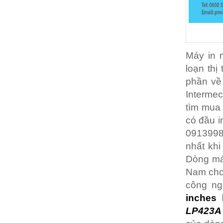
Máy in 
loạn thị
phần về
Intermec
tìm mua 
có đầu i
09139987
nhất kh
Dòng máy
Nam cho
công ng
inches
LP423A 