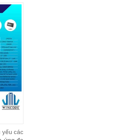
ủ yếu các