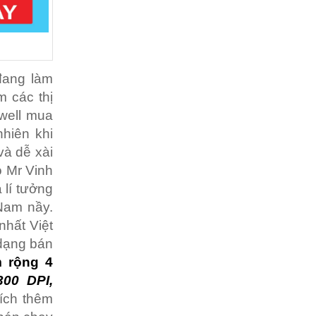
đang làm
m các thị
well mua
nhiên khi
và dễ xài
o Mr Vinh
 lí tưởng
Nam nầy.
nhất Việt
dạng bán
 rộng 4
00 DPI,
hích thêm