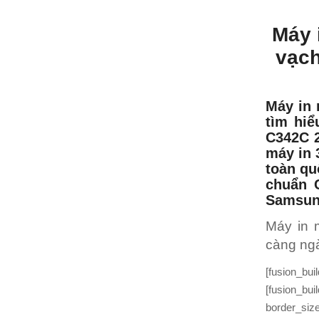
Máy 
vạc
Máy in
tìm hiể
C342C 
máy in 
toàn qu
chuẩn 
Samsung
Máy in 
càng ngà
[fusion_bu
[fusion_bu
border_siz