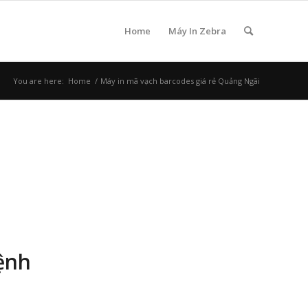
Home
Máy In Zebra
You are here:
Home
/
Máy in mã vạch barcodes giá rẻ Quảng Ngãi
ệnh