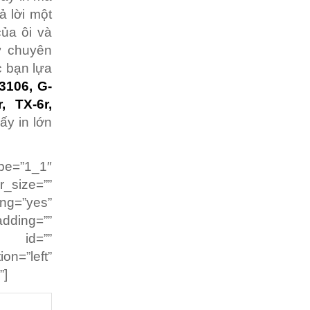
ả lời một
ủa ôi và
ự chuyên
c bạn lựa
-3106, G-
, TX-6r,
ấy in lớn
pe=”1_1″
r_size=””
g=”yes”
dding=””
” id=””
on=”left”
”]