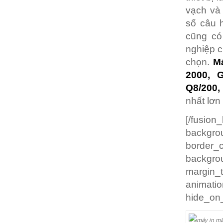
vạch và 
số câu 
cũng có
nghiệp c
chọn.
Má
2000, G
Q8/200,
nhất lơn
[/fusio
backgrou
border
backgro
margin
animatio
hide_on_