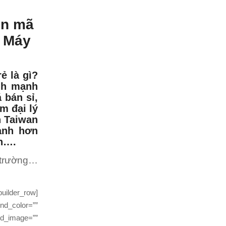
in mã
o Máy
ẻ là gì?
ình mạnh
 bán sỉ,
m đại lý
n Taiwan
ạnh hơn
in….
 trường…
uilder_row]
nd_color=””
nd_image=””