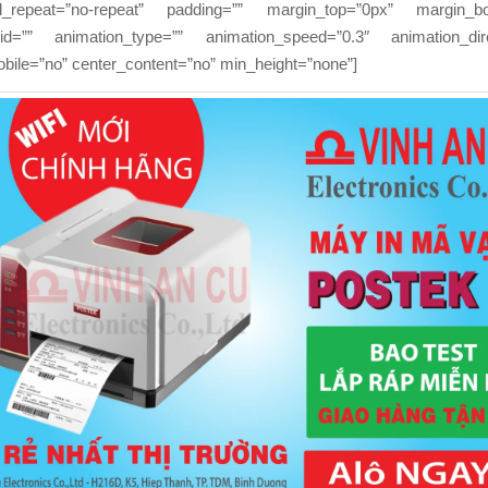
d_repeat=”no-repeat” padding=”” margin_top=”0px” margin_bo
d=”” animation_type=”” animation_speed=”0.3″ animation_direc
bile=”no” center_content=”no” min_height=”none”]