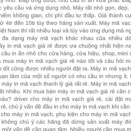
y nhỏ. Đáp ứng được nhu cầu in ấn vừa phải. Đá
 yêu cầu và ứng dụng nhỏ. Máy rất nhỏ gọn, đẹp,
chiếm không gian, chi phí đầu tư thấp. Giá thành c
từ 4tr đến 10tr tùy theo hãng sản xuất. Máy mã vạch
iệt Nam thì rất nhiều loại và tùy vào ứng dụng mà 
 đa dạng máy mã vạch khác nhau của nhiều d
áy in mã vạch giá rẻ được ưa chuộng nhất hiện na
cầu in ấn nhỏ cho cửa hàng, cửa hiệu, shop, mini
a mua máy in mã vạch giá rẻ nào tốt và câu hỏi m
 tốt cũng được nhiều người đặt ra. Máy in mã vạc
uan tâm của một số người có nhu cầu in nhưng ít.
 máy in mã vạch thanh lý giá rất rẻ. Máy in mã vạc
ất nhiều. Khi mua bán máy in mã vạch giá rẻ cần 
nào? driver cho máy in mã vạch giá rẻ, cài đặt m
 rẻ, chú ý vấn đề đầu in cho máy in mã vạch khi cần 
n cho máy in mã vạch, phụ kiện cho máy in mã vạch
 không chú ý các hãng đã dừng sản xuất máy đó
 là một vấn đề cần quan tâm. Nhiều người cần mua 