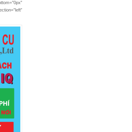
ttom=”0px”
tion=”left”