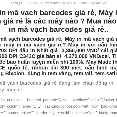
/
/
/
Tháng 10 1, 2018
0 Comments
in
MÁY IN ZEBRA
by
Vinh Mr
in mã vạch barcodes
giá rẻ,
Máy 
h
giá rẻ là các máy nào ? Mua nà
in mã vạch barcodes giá rẻ..
 mã vạch barcodes
giá rẻ, Máy in mã vạch giá r
u máy in mã vạch giá rẻ? Máy in với cấu h
203 DPI
đầu in Nhật giá 3,350,000 VND/ cái giá
300 DPI C343C giá bán sỉ 4,270,000 VND/cái. Tì
ốc bao huấn luyện miễn phí 100%. Máy Made I
CE quốc tế, ribbon dài 300 mét, cấu hình m
 Bixolon, dùng in tem vàng, tem vải, tem sat
mã vạch barcodes giá rẻ đang làm chấn động thị
y càng rẻ.
ilder_container hundred_percent=”yes” overflow=”visible”][fusion_b
ilder_column type=”1_1″ background_position=”left top” backgrou
e=”” border_color=”” border_style=”solid” spacing=”yes” backgrou