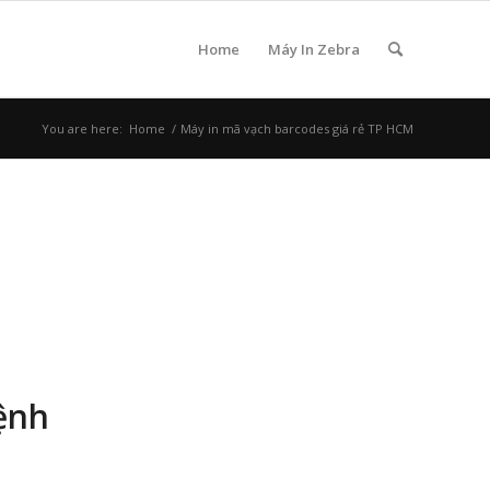
Home
Máy In Zebra
You are here:
Home
/
Máy in mã vạch barcodes giá rẻ TP HCM
ệnh