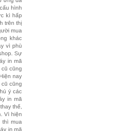
p ứng đa
 cấu hình
ực kì hấp
 trên thị
người mua
òng khác
y vì phù
 shop. Sự
áy in mã
h cũ cũng
 Hiện nay
h cũ cũng
chú ý các
áy in mã
thay thế,
. Vì hiện
 thì mua
máy in mã