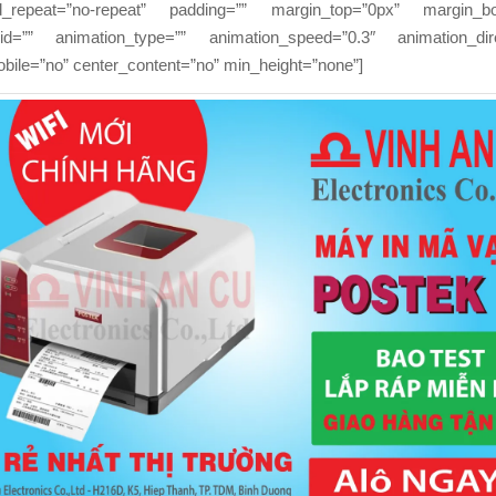
d_repeat=”no-repeat” padding=”” margin_top=”0px” margin_bo
d=”” animation_type=”” animation_speed=”0.3″ animation_direc
bile=”no” center_content=”no” min_height=”none”]