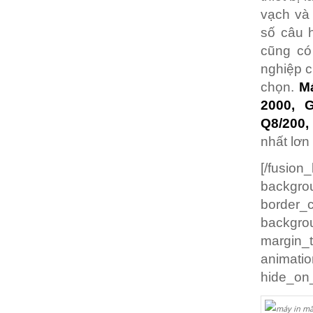
vạch và 
số câu 
cũng có
nghiệp c
chọn.
Má
2000, G
Q8/200,
nhất lơn
[/fusio
backgrou
border
backgro
margin
animatio
hide_on_