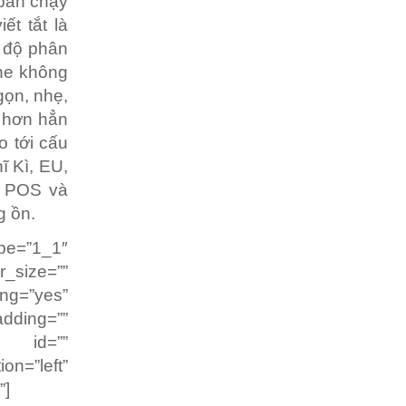
 bán chạy
ết tắt là
à độ phân
one không
gọn, nhẹ,
y hơn hẳn
o tới cấu
ĩ Kì, EU,
g POS và
g ồn.
pe=”1_1″
r_size=””
g=”yes”
dding=””
” id=””
on=”left”
”]