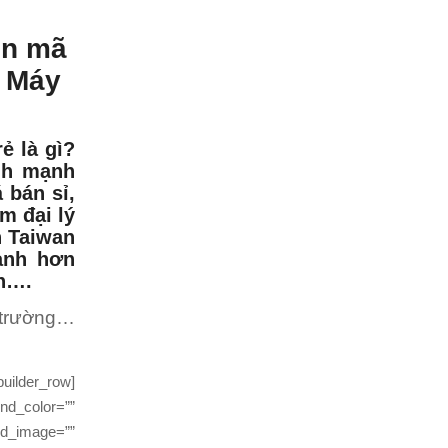
in mã
o Máy
ẻ là gì?
ình mạnh
 bán sỉ,
m đại lý
n Taiwan
ạnh hơn
in….
 trường…
uilder_row]
nd_color=””
nd_image=””