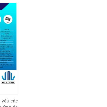
ủ yếu các