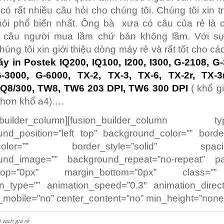
có rất nhiều câu hỏi cho chúng tôi. Chúng tôi xin tr
hỏi phổ biến nhất. Ông bà xưa có câu của rẻ là c
 câu người mua lầm chứ bán không lầm. Với s
húng tôi xin giới thiệu dòng máy rẻ và rất tốt cho cá
y in Postek IQ200, IQ100, I200, I300, G-2108, G
-3000, G-6000, TX-2, TX-3, TX-6, TX-2r, TX-3r
 Q8/300, TW8, TW6 203 DPI, TW6 300 DPI
( khổ gi
 hơn khổ a4)….
n_builder_column][fusion_builder_column ty
nd_position=”left top” background_color=”” borde
_color=”” border_style=”solid” spacin
und_image=”” background_repeat=”no-repeat” pa
_top=”0px” margin_bottom=”0px” class=”
n_type=”” animation_speed=”0.3″ animation_directi
mobile=”no” center_content=”no” min_height=”none