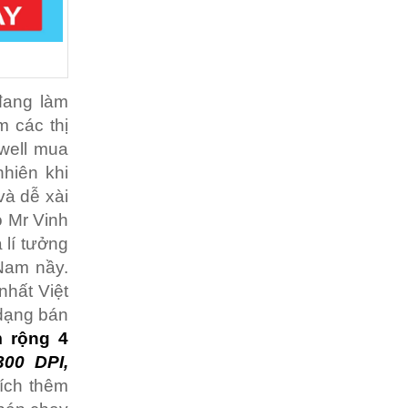
đang làm
m các thị
well mua
nhiên khi
và dễ xài
o Mr Vinh
 lí tưởng
Nam nầy.
nhất Việt
dạng bán
 rộng 4
00 DPI,
hích thêm