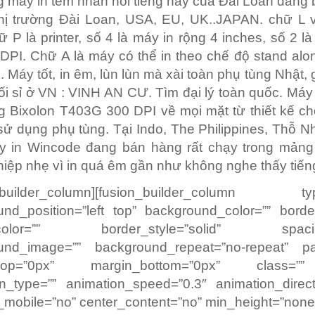
 máy in tem nhãn nổi tiếng nầy của Đài Loan đang
hị trường Đài Loan, USA, EU, UK..JAPAN. chữ L vi
hữ P là printer, số 4 là máy in rộng 4 inches, số 2 l
 DPI. Chữ A là máy có thể in theo chế độ stand al
 Máy tốt, in êm, lùn lùn mà xài toàn phụ tùng Nhật, 
i sỉ ở VN : VINH AN CƯ. Tìm đại lý toàn quốc. Má
Bixolon T403G 300 DPI về mọi mặt từ thiết kế ch
sử dụng phụ tùng. Tại Indo, The Philippines, Thỗ Nh
 in Wincode đang bán hàng rất chạy trong mản
iệp nhẹ vì in quá êm gần như không nghe thấy tiến
n_builder_column][fusion_builder_column ty
nd_position=”left top” background_color=”” borde
_color=”” border_style=”solid” spacin
und_image=”” background_repeat=”no-repeat” pa
_top=”0px” margin_bottom=”0px” class=”
n_type=”” animation_speed=”0.3″ animation_directi
mobile=”no” center_content=”no” min_height=”none