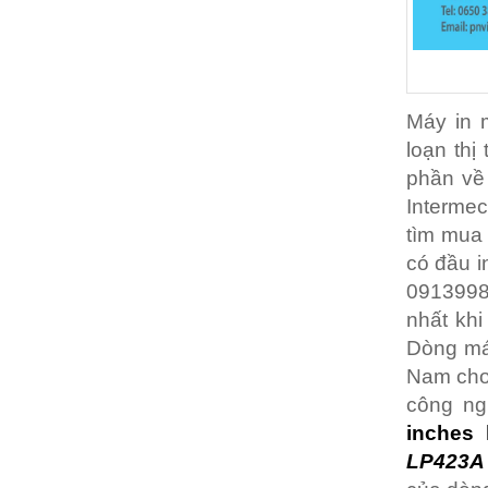
Máy in 
loạn thị
phần về
Intermec
tìm mua 
có đầu i
09139987
nhất kh
Dòng máy
Nam cho
công ng
inches
LP423A 