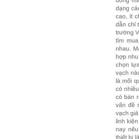
dòng má
dạng các
cao, ít 
dẫn chỉ 
trường V
tìm mua
nhau. M
hợp nhu 
chọn lự
vạch nào
là mối q
có nhiều
có bán r
vấn đề 
vạch giá
linh kiệ
nay nếu
thiết bị