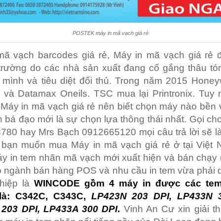
POSTEK máy in mã vạch giá rẻ
mã vạch barcodes giá rẻ, Máy in mã vạch giá rẻ 
 trường do các nhà sản xuất đang cố gắng thâu tó
 mình và tiêu diệt đối thủ. Trong năm 2015 Honey
 và Datamax Oneils. TSC mua lại Printronix. Tuy 
Máy in mã vạch giá rẻ nên biết chọn máy nào bền 
n bá đạo mới là sự chọn lựa thông thái nhất. Gọi ch
80 hay Mrs Bạch 0912665120 mọi câu trả lời sẽ là
i bạn muốn mua Máy in mã vạch giá rẻ ở tại Việt 
 in tem nhãn mã vạch mới xuất hiện và bán chạy 
 ngành bán hàng POS và nhu cầu in tem vừa phải 
hiệp là
WINCODE gồm 4 máy in được các tem
 là: C342C, C343C,
LP423N 203 DPI, LP433N 3
203 DPI, LP433A 300 DPI
.
Vinh An Cư xin giải t