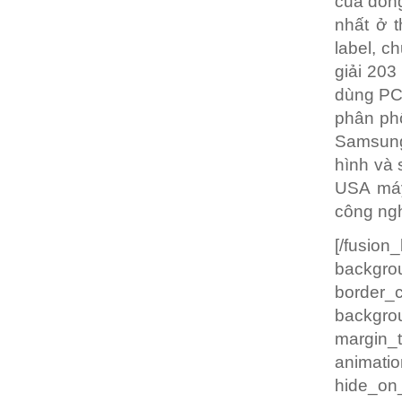
của dòng
nhất ở t
label, c
giải 203
dùng PC.
phân phố
Samsung 
hình và 
USA máy
công ngh
[/fusio
backgrou
border
backgro
margin
animatio
hide_on_