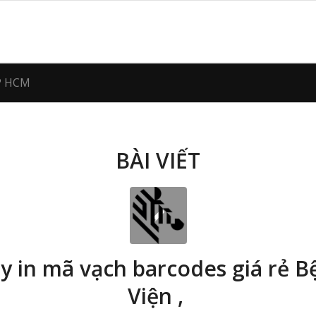
TP HCM
BÀI VIẾT
y in mã vạch barcodes giá rẻ B
Viện ,