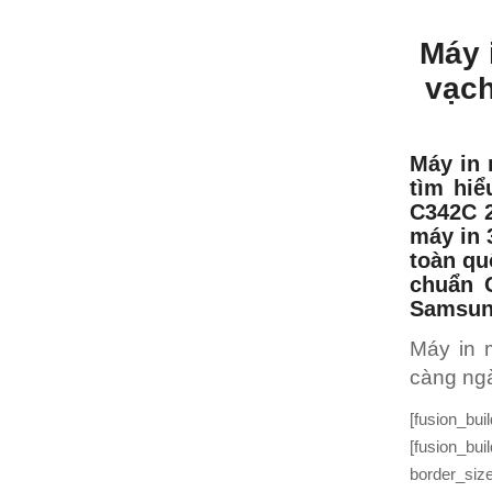
Máy 
vạc
Máy in
tìm hiể
C342C 
máy in 
toàn qu
chuẩn 
Samsung
Máy in 
càng ngà
[fusion_bu
[fusion_bu
border_siz