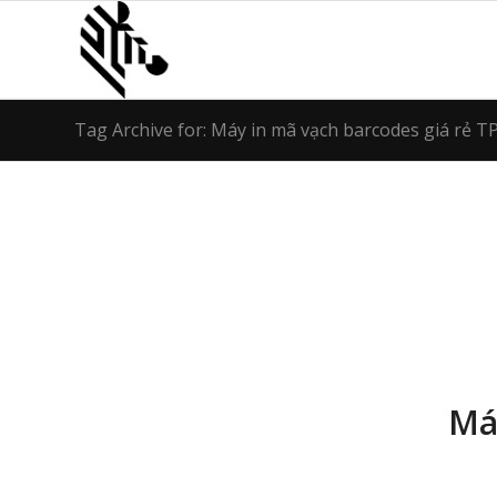
Tag Archive for: Máy in mã vạch barcodes giá rẻ 
Má