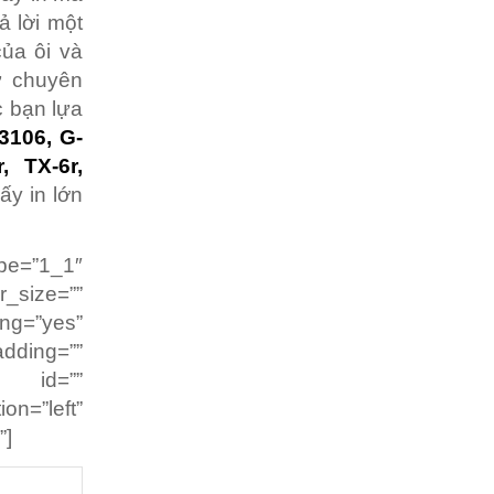
ả lời một
ủa ôi và
ự chuyên
c bạn lựa
-3106, G-
, TX-6r,
ấy in lớn
pe=”1_1″
r_size=””
g=”yes”
dding=””
” id=””
on=”left”
”]