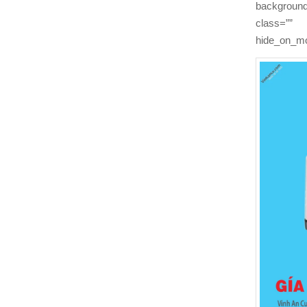
backgroun
class=”” i
hide_on_mo