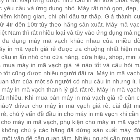
y nhỏ. Đáp ứng được nhu cầu in ấn vừa phải. Đá
 yêu cầu và ứng dụng nhỏ. Máy rất nhỏ gọn, đẹp,
chiếm không gian, chi phí đầu tư thấp. Giá thành c
từ 4tr đến 10tr tùy theo hãng sản xuất. Máy mã vạch
iệt Nam thì rất nhiều loại và tùy vào ứng dụng mà 
 đa dạng máy mã vạch khác nhau của nhiều d
áy in mã vạch giá rẻ được ưa chuộng nhất hiện na
cầu in ấn nhỏ cho cửa hàng, cửa hiệu, shop, mini
a mua máy in mã vạch giá rẻ nào tốt và câu hỏi m
 tốt cũng được nhiều người đặt ra. Máy in mã vạc
uan tâm của một số người có nhu cầu in nhưng ít.
 máy in mã vạch thanh lý giá rất rẻ. Máy in mã vạc
ất nhiều. Khi mua bán máy in mã vạch giá rẻ cần 
nào? driver cho máy in mã vạch giá rẻ, cài đặt m
 rẻ, chú ý vấn đề đầu in cho máy in mã vạch khi cần 
n cho máy in mã vạch, phụ kiện cho máy in mã vạch
 không chú ý các hãng đã dừng sản xuất máy đó
 là một vấn đề cần quan tâm. Nhiều người cần mua 