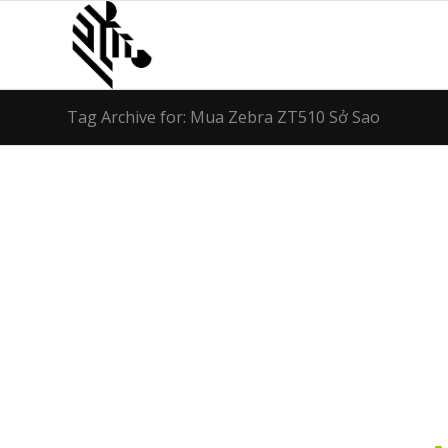
Tag Archive for: Mua Zebra ZT510 Sở Sao