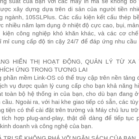
ng suất của bạn với các máy in mà sẽ không bỏ t
ược xây dựng dựa trên di sản của người tiền nh
g ngành, 105SLPlus. Các cấu kiện kết cấu thép b
c nhiều năm lạm dụng ở nhiệt độ cực cao, bụi, mả
u kiện công nghiệp khó khăn khác, và các cơ chế
 tỉ mỉ cung cấp độ tin cậy 24/7 để đáp ứng nhu cầu
NG HIỂN THỊ HOẠT ĐỘNG, QUẢN LÝ TỪ XA
HÍCH ỨNG TRONG TƯƠNG LAI
g phần mềm Link-OS có thể truy cập trên nền tảng
ịch vụ được quản lý cung cấp cho bạn khả năng hi
t toàn bộ hệ thống in của bạn, cho dù bạn đang 
n cầu. Ngoài ra, với hai khe giao tiếp có sẵn, các tù
g tiện có thể cài đặt trên trường và Máy chủ lưu tr
tích hợp plug-and-play, thật dễ dàng để tiếp tục p
kinh doanh và công nghệ của bạn.
Á TRỊ SẼ KHÔNG PHÁ VỠ NGÂN SÁCH CỦA BẠN