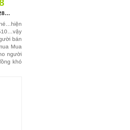
8
928…
nhé…hiện
T510…vậy
gười bán
i mua Mua
ho người
đồng khó