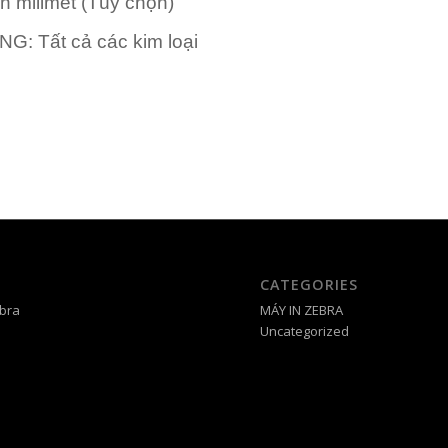
n milimet (Tùy chọn)
ỰNG:
Tất cả các kim loại
CATEGORIES
bra
MÁY IN ZEBRA
Uncategorized