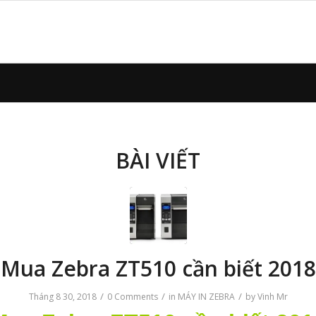
BÀI VIẾT
Mua Zebra ZT510 cần biết 2018
/
/
/
Tháng 8 30, 2018
0 Comments
in
MÁY IN ZEBRA
by
Vinh Mr