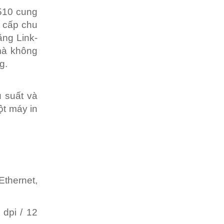
T510 cung
ng cấp chu
ăng Link-
mà không
g.
u suất và
ột máy in
thernet,
 dpi / 12