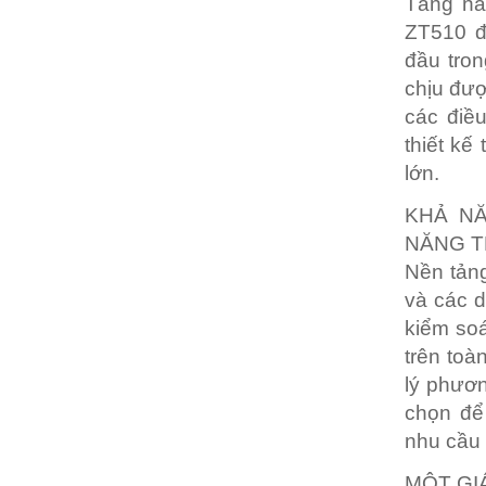
Tăng nă
ZT510 đ
đầu tron
chịu đượ
các điề
thiết kế
lớn.
KHẢ NĂ
NĂNG T
Nền tản
và các d
kiểm soá
trên toà
lý phươn
chọn để 
nhu cầu 
MỘT GI