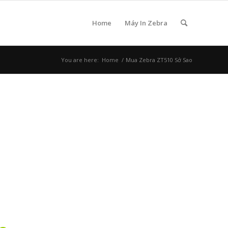
Home
Máy In Zebra
You are here:
Home
/
Mua Zebra ZT510 Sở Sao