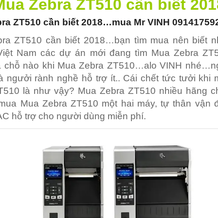
Mua Zebra ZT510
cần biết 201
bra ZT510
cần biết 2018…mua Mr VINH 0914175
ra ZT510 cần biết 2018…bạn tìm mua nên biết 
 Việt Nam các dự án mới đang tìm Mua Zebra Z
 chỗ nào khi Mua Zebra ZT510…alo VINH nhé…n
 ngưởi rành nghề hỗ trợ ít.. Cái chết tức tưởi kh
T510 là như vậy? Mua Zebra ZT510 nhiều hãng c
mua Mua Zebra ZT510 một hai máy, tự thân vận 
 hỗ trợ cho người dùng miễn phí.