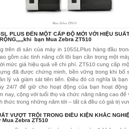
Mua Zebra ZT610
5SL PLUS ĐẾN MỘT CẤP ĐỘ MỚI VỚI HIỆU SUẤT
RỘNG,,,,,khi bạn Mua Zebra ZT510
g trên di sản của máy in 105SLPlus hàng đầu tron
o gồm các tính năng cốt lõi bạn cần trong một má
ới mức giá hiệu quả về chi phí. ZT510 cung cấp một
dựng đã được chứng minh, bền vững trong khi bổ 
n lý và giám sát tiên tiến. Điều đó có nghĩa là bạ
cậy 24/7 để giữ cho hoạt động của bạn hoạt động
 nay, cộng với tuổi thọ và chức năng nâng cao để
 thức trong những năm tới – tất cả đều có giá trị vượt
UẤT VƯỢT TRỘI TRONG ĐIỀU KIỆN KHẮC NGHI
 Mua Zebra ZT510