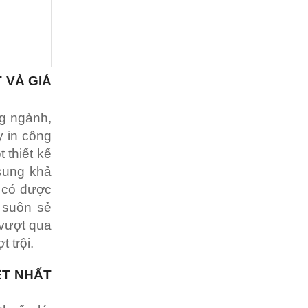
 VÀ GIÁ
g ngành,
y in công
 thiết kế
sung khả
n có được
 suôn sẻ
 vượt qua
 trội.
ỆT NHẤT