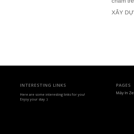
chấm trê
XÂY D
INTERESTING LINKS
PAGES
Máy In Ze
Here are some interesting links for you!
Enjoy your stay :)