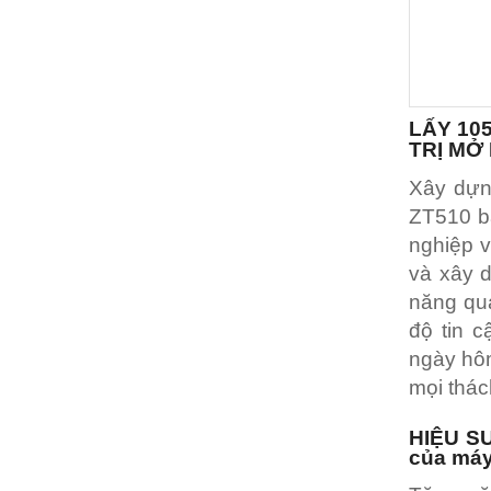
LẤY 10
TRỊ MỞ 
Xây dựn
ZT510 ba
nghiệp v
và xây 
năng quả
độ tin 
ngày hôm
mọi thách
HIỆU S
của máy