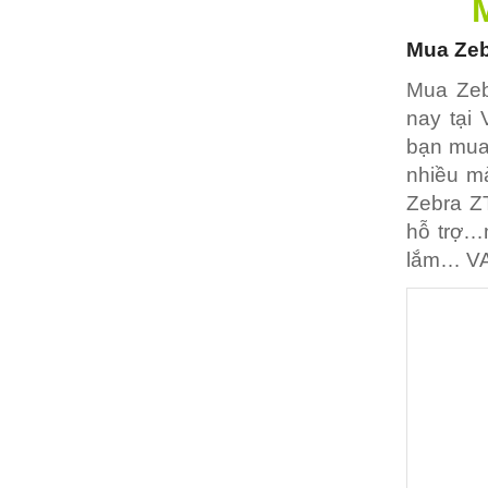
Mua
Ze
Mua Zeb
nay tại
bạn mua
nhiều mà
Zebra Z
hỗ trợ…
lắm… VAC