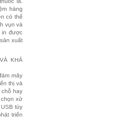
huốc lá.
iệm hàng
ền có thể
nh vụn và
 in được
 sản xuất
 VÀ KHẢ
 đám mây
ển thị và
ở chỗ hay
y chọn xử
ữ USB tùy
hát triển