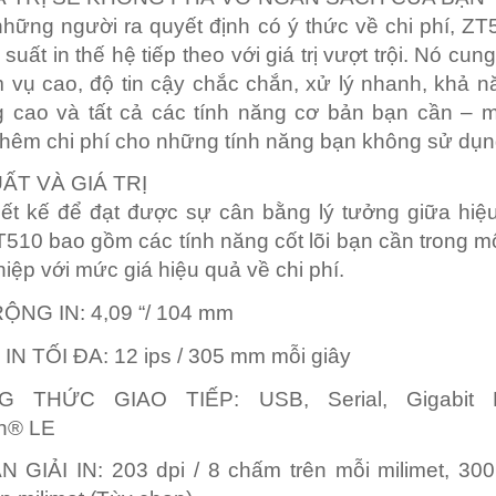
những người ra quyết định có ý thức về chi phí, Z
suất in thế hệ tiếp theo với giá trị vượt trội. Nó cu
 vụ cao, độ tin cậy chắc chắn, xử lý nhanh, khả n
 cao và tất cả các tính năng cơ bản bạn cần – 
 thêm chi phí cho những tính năng bạn không sử dụn
ẤT VÀ GIÁ TRỊ
ết kế để đạt được sự cân bằng lý tưởng giữa hiệ
 ZT510 bao gồm các tính năng cốt lõi bạn cần trong m
iệp với mức giá hiệu quả về chi phí.
RỘNG IN:
4,09 “/ 104 mm
IN TỐI ĐA:
12 ips / 305 mm mỗi giây
G THỨC GIAO TIẾP:
USB, Serial, Gigabit E
th® LE
N GIẢI IN:
203 dpi / 8 chấm trên mỗi milimet,
300