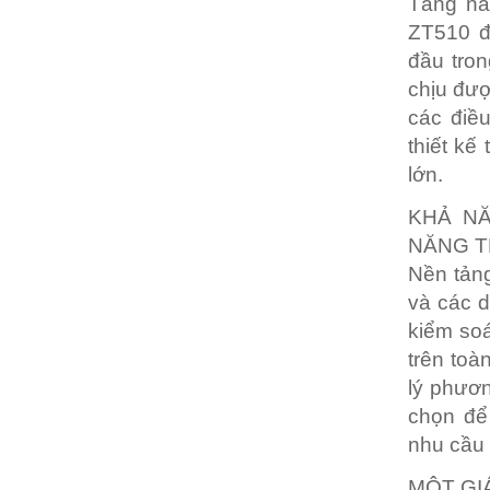
Tăng nă
ZT510 đ
đầu tron
chịu đượ
các điề
thiết kế
lớn.
KHẢ NĂ
NĂNG T
Nền tản
và các d
kiểm soá
trên toà
lý phươn
chọn để 
nhu cầu 
MỘT GI