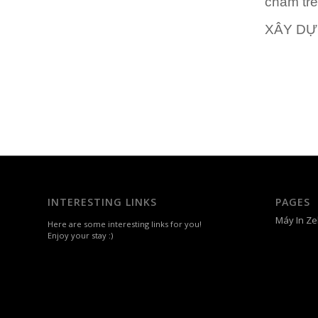
chấm trê
XÂY D
INTERESTING LINKS
PAGES
Máy In Ze
Here are some interesting links for you!
Enjoy your stay :)