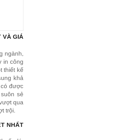
 VÀ GIÁ
g ngành,
y in công
 thiết kế
sung khả
n có được
 suôn sẻ
 vượt qua
 trội.
ỆT NHẤT