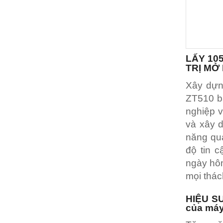
LẤY 10
TRỊ MỞ 
Xây dựn
ZT510 ba
nghiệp v
và xây 
năng quả
độ tin 
ngày hôm
mọi thách
HIỆU S
của máy