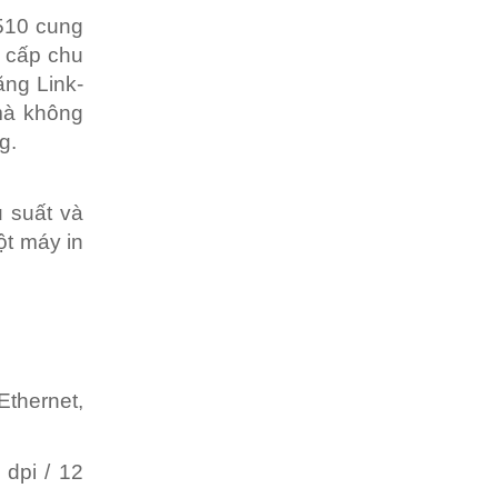
T510 cung
ng cấp chu
ăng Link-
mà không
g.
u suất và
ột máy in
thernet,
 dpi / 12