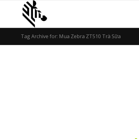
Tag Archive for: Mua Zebra ZT510 Trà Sữa