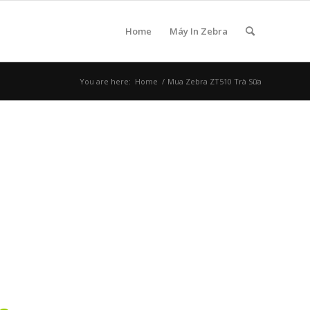
Home
Máy In Zebra
You are here:
Home
/
Mua Zebra ZT510 Trà Sữa