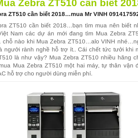
Mua Zebra ZT510
cần biết 201
bra ZT510
cần biết 2018…mua Mr VINH 0914175
ra ZT510 cần biết 2018…bạn tìm mua nên biết 
 Việt Nam các dự án mới đang tìm Mua Zebra Z
 chỗ nào khi Mua Zebra ZT510…alo VINH nhé…n
 ngưởi rành nghề hỗ trợ ít.. Cái chết tức tưởi kh
T510 là như vậy? Mua Zebra ZT510 nhiều hãng c
mua Mua Zebra ZT510 một hai máy, tự thân vận 
 hỗ trợ cho người dùng miễn phí.