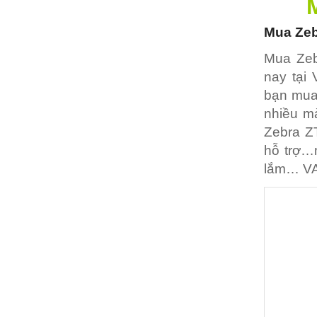
Mua
Ze
Mua Zeb
nay tại
bạn mua
nhiều mà
Zebra Z
hỗ trợ…
lắm… VAC