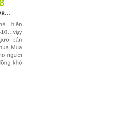
8
928…
nhé…hiện
T510…vậy
gười bán
i mua Mua
ho người
đồng khó