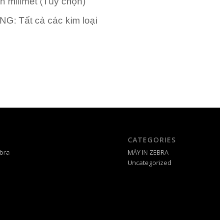
n milimet (Tùy chọn)
ỰNG:
Tất cả các kim loại
CATEGORIES
bra
MÁY IN ZEBRA
Uncategorized