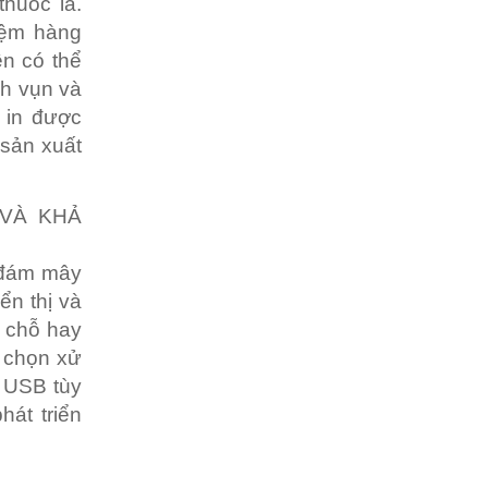
huốc lá.
iệm hàng
ền có thể
nh vụn và
 in được
 sản xuất
 VÀ KHẢ
 đám mây
ển thị và
ở chỗ hay
y chọn xử
ữ USB tùy
hát triển