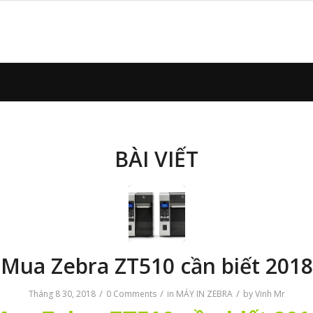
BÀI VIẾT
Mua Zebra ZT510 cần biết 2018
/
/
/
Tháng 8 30, 2018
0 Comments
in
MÁY IN ZEBRA
by
Vinh Mr