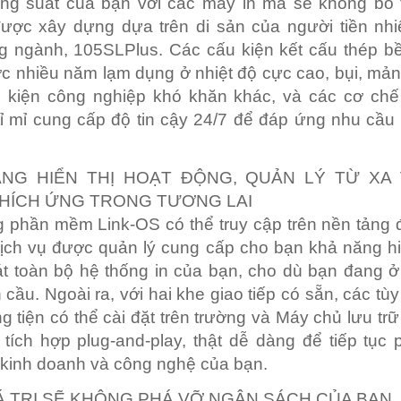
ng suất của bạn với các máy in mà sẽ không bỏ t
ược xây dựng dựa trên di sản của người tiền nh
g ngành, 105SLPlus. Các cấu kiện kết cấu thép b
c nhiều năm lạm dụng ở nhiệt độ cực cao, bụi, mả
u kiện công nghiệp khó khăn khác, và các cơ chế
 tỉ mỉ cung cấp độ tin cậy 24/7 để đáp ứng nhu cầu
NG HIỂN THỊ HOẠT ĐỘNG, QUẢN LÝ TỪ XA
HÍCH ỨNG TRONG TƯƠNG LAI
g phần mềm Link-OS có thể truy cập trên nền tảng
ịch vụ được quản lý cung cấp cho bạn khả năng hi
t toàn bộ hệ thống in của bạn, cho dù bạn đang 
n cầu. Ngoài ra, với hai khe giao tiếp có sẵn, các tù
g tiện có thể cài đặt trên trường và Máy chủ lưu tr
tích hợp plug-and-play, thật dễ dàng để tiếp tục p
kinh doanh và công nghệ của bạn.
Á TRỊ SẼ KHÔNG PHÁ VỠ NGÂN SÁCH CỦA BẠN