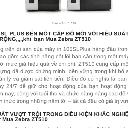
Mua Zebra ZT610
5SL PLUS ĐẾN MỘT CẤP ĐỘ MỚI VỚI HIỆU SUẤT
RỘNG,,,,,khi bạn Mua Zebra ZT510
g trên di sản của máy in 105SLPlus hàng đầu tron
o gồm các tính năng cốt lõi bạn cần trong một má
ới mức giá hiệu quả về chi phí. ZT510 cung cấp một
dựng đã được chứng minh, bền vững trong khi bổ 
n lý và giám sát tiên tiến. Điều đó có nghĩa là bạ
cậy 24/7 để giữ cho hoạt động của bạn hoạt động
 nay, cộng với tuổi thọ và chức năng nâng cao để
 thức trong những năm tới – tất cả đều có giá trị vượt
UẤT VƯỢT TRỘI TRONG ĐIỀU KIỆN KHẮC NGHI
 Mua Zebra ZT510