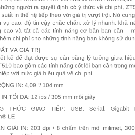
những người ra quyết định có ý thức về chi phí, Z
suất in thế hệ tiếp theo với giá trị vượt trội. Nó cu
 vụ cao, độ tin cậy chắc chắn, xử lý nhanh, khả n
 cao và tất cả các tính năng cơ bản bạn cần – 
 thêm chi phí cho những tính năng bạn không sử dụn
ẤT VÀ GIÁ TRỊ
ết kế để đạt được sự cân bằng lý tưởng giữa hiệ
 ZT510 bao gồm các tính năng cốt lõi bạn cần trong m
iệp với mức giá hiệu quả về chi phí.
RỘNG IN:
4,09 “/ 104 mm
IN TỐI ĐA:
12 ips / 305 mm mỗi giây
G THỨC GIAO TIẾP:
USB, Serial, Gigabit E
th® LE
N GIẢI IN:
203 dpi / 8 chấm trên mỗi milimet,
300