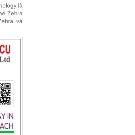
nology là
nhé Zebra
Zebra và