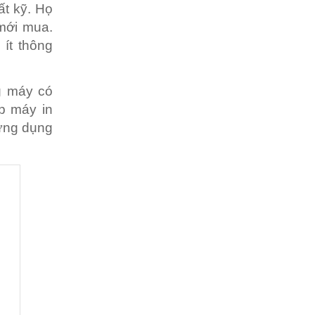
t kỹ. Họ
 mới mua.
ít thông
g máy có
áp máy in
 ứng dụng