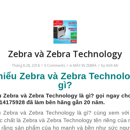
Zebra và Zebra Technology
/
/
/
Tháng 8 28, 2018
0 Comments
in
MÁY IN ZEBRA
by
Vinh Mr
hiểu
Zebra và Zebra Technol
gì?
ểu
Zebra
và Zebra Technology là gì? gọi ngay ch
14175928 đã làm bên hãng gần 20 năm.
u Zebra và Zebra Technology là gì? cùng xem với
 chất là Zebra và Zebra Technology tên riêng của
on rằng sản phẩm của họ mạnh và bền như sức ngự