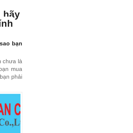
ì hãy
ính
 sao bạn
n chưa là
i bạn mua
.bạn phải