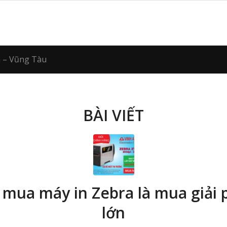
a – Vũng Tàu
BÀI VIẾT
 mua máy in Zebra là mua giải 
lớn