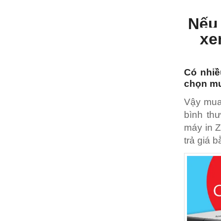
Nếu 
xe
Có nhiề
chọn mu
Vậy mua 
bình thư
máy in Z
trả giá 