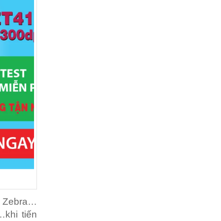
in Zebra…
…khi tiến