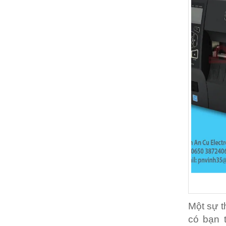
Một sự t
có bạn t