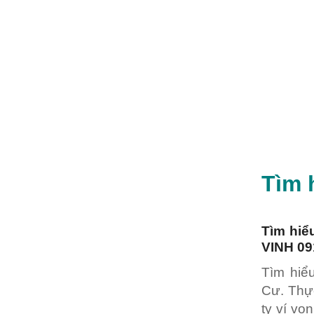
Tìm 
Tìm hi
VINH 09
Tìm hiể
Cư. Thực
ty ví v