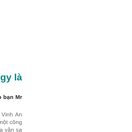
ogy
là
o bạn Mr
 Vinh An
 một công
a vằn sa