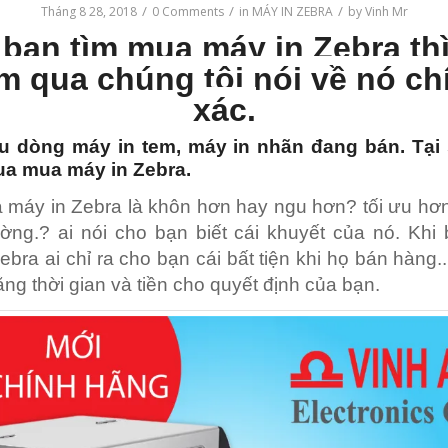
/
/
/
Tháng 8 28, 2018
0 Comments
in
MÁY IN ZEBRA
by
Vinh Mr
bạn tìm mua máy in Zebra th
m qua chúng tôi nói về nó ch
xác.
u dòng máy in tem, máy in nhãn đang bán. Tại
a mua máy in Zebra.
máy in Zebra là khôn hơn hay ngu hơn? tối ưu hơ
ờng.? ai nói cho bạn biết cái khuyết của nó. Kh
ebra ai chỉ ra cho bạn cái bất tiện khi họ bán hàng.
bằng thời gian và tiền cho quyết định của bạn.