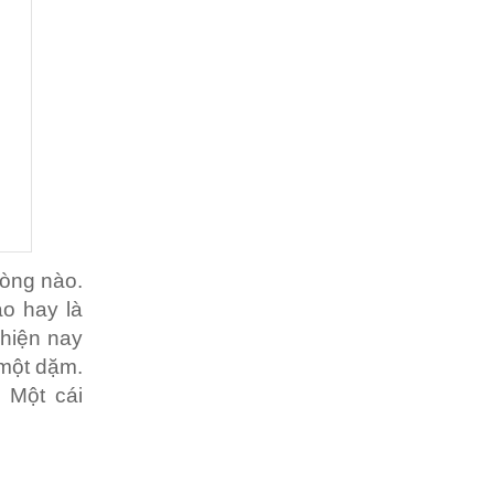
dòng nào.
o hay là
hiện nay
 một dặm.
 Một cái