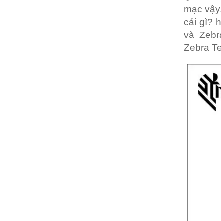
mạc vậy.
cái gì? 
và Zebr
Zebra T