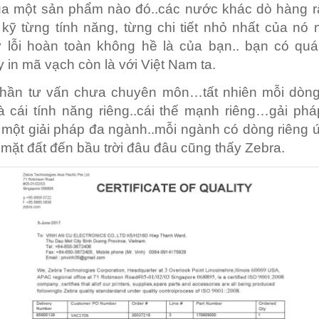
a một sản phẩm nào đó..các nước khác dò hàng rấ
 kỹ từng tính năng, từng chi tiết nhỏ nhất của nó
 lỗi hoàn toàn không hề là của bạn.. bạn có quá 
 in mã vạch còn là với Việt Nam ta.
hần tư vấn chưa chuyên môn…tất nhiên mỗi dòn
và cái tính năng riêng..cái thế mạnh riêng…gải ph
 một giải pháp đa ngành..mỗi ngành có dòng riêng
ừ mặt đất đến bầu trời đâu đâu cũng thấy Zebra.