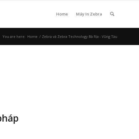
Home
Máy In Zebra
You are here:
Home
/
Zebra và Zebra Technology Bà Rịa - Vũng Tàu
pháp