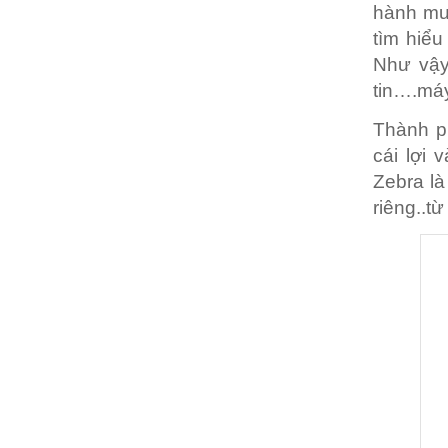
hành mu
tìm hiểu
Như vậy
tin….máy
Thành p
cái lợi 
Zebra là
riêng..t