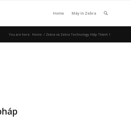
Home
Máy In Zebra
You are here:
Home
/
Zebra và Zebra Technology Hiệp Thành 1
pháp