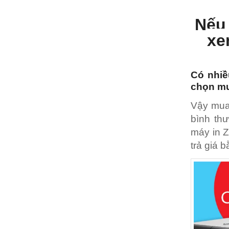
Nếu 
xe
Có nhiề
chọn mu
Vậy mua 
bình thư
máy in Z
trả giá 