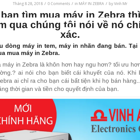
/
/
/
Tháng 8 28, 2018
0 Comments
in
MÁY IN ZEBRA
by
Vinh Mr
bạn tìm mua máy in Zebra th
m qua chúng tôi nói về nó ch
xác.
u dòng máy in tem, máy in nhãn đang bán. Tại
a mua máy in Zebra.
máy in Zebra là khôn hơn hay ngu hơn? tối ưu hơ
ờng.? ai nói cho bạn biết cái khuyết của nó. Kh
ebra ai chỉ ra cho bạn cái bất tiện khi họ bán hàng.
bằng thời gian và tiền cho quyết định của bạn.