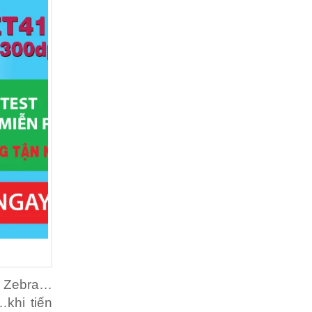
in Zebra…
…khi tiến