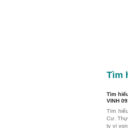
Tìm 
Tìm hi
VINH 09
Tìm hiể
Cư. Thực
ty ví v