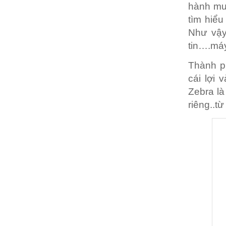
hành mu
tìm hiểu
Như vậy
tin….máy
Thành p
cái lợi 
Zebra là
riêng..t