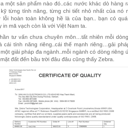
a một sản phẩm nào đó..các nước khác dò hàng rấ
 kỹ từng tính năng, từng chi tiết nhỏ nhất của nó
 lỗi hoàn toàn không hề là của bạn.. bạn có quá 
 in mã vạch còn là với Việt Nam ta.
hần tư vấn chưa chuyên môn…tất nhiên mỗi dòn
và cái tính năng riêng..cái thế mạnh riêng…gải ph
 một giải pháp đa ngành..mỗi ngành có dòng riêng
ừ mặt đất đến bầu trời đâu đâu cũng thấy Zebra.