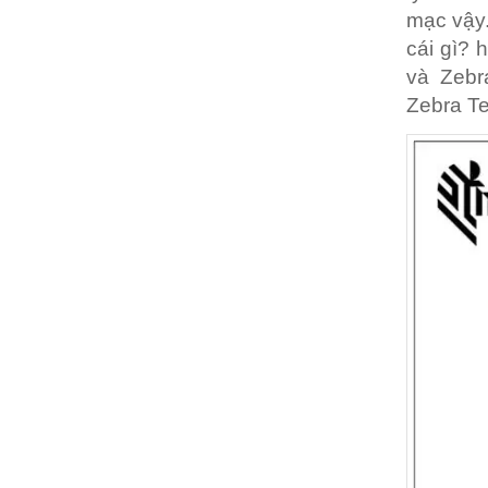
mạc vậy.
cái gì? 
và Zebr
Zebra T