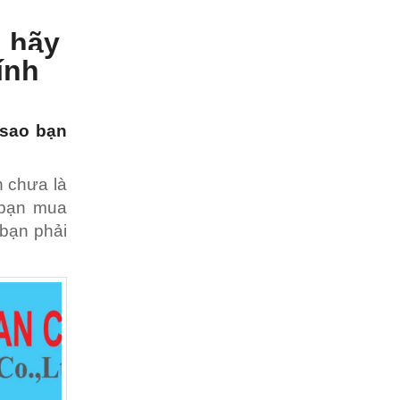
ì hãy
ính
 sao bạn
n chưa là
i bạn mua
.bạn phải