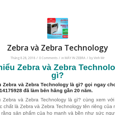
Zebra và Zebra Technology
/
/
/
Tháng 8 28, 2018
0 Comments
in
MÁY IN ZEBRA
by
Vinh Mr
hiểu
Zebra và Zebra Technol
gì?
ểu
Zebra
và Zebra Technology là gì? gọi ngay ch
14175928 đã làm bên hãng gần 20 năm.
u Zebra và Zebra Technology là gì? cùng xem với
 chất là Zebra và Zebra Technology tên riêng của
on rằng sản phẩm của họ mạnh và bền như sức ngự