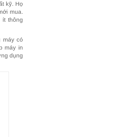
t kỹ. Họ
 mới mua.
ít thông
g máy có
áp máy in
 ứng dụng