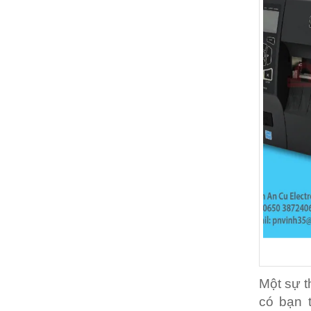
Một sự t
có bạn t