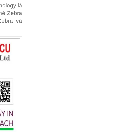
nology là
nhé Zebra
Zebra và