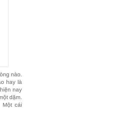
dòng nào.
o hay là
hiện nay
 một dặm.
 Một cái