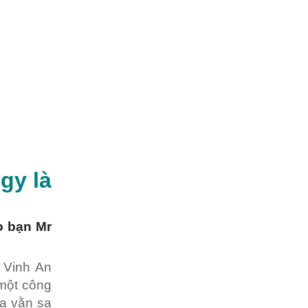
ogy
là
o bạn Mr
 Vinh An
 một công
a vằn sa