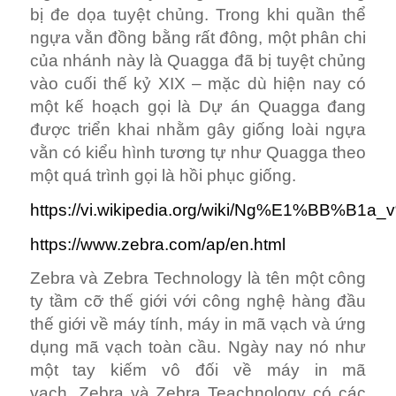
bị đe dọa tuyệt chủng. Trong khi quần thể
ngựa vằn đồng bằng rất đông, một phân chi
của nhánh này là Quagga đã bị tuyệt chủng
vào cuối thế kỷ XIX – mặc dù hiện nay có
một kế hoạch gọi là Dự án Quagga đang
được triển khai nhằm gây giống loài ngựa
vằn có kiểu hình tương tự như Quagga theo
một quá trình gọi là hồi phục giống.
https://vi.wikipedia.org/wiki/Ng%E1%BB%B
https://www.zebra.com/ap/en.html
Zebra và Zebra Technology là tên một công
ty tầm cỡ thế giới với công nghệ hàng đầu
thế giới về máy tính, máy in mã vạch và ứng
dụng mã vạch toàn cầu. Ngày nay nó như
một tay kiếm vô đối về máy in mã
vạch. Zebra và Zebra Teachnology có các