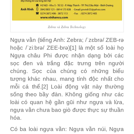
Zebra và Zebra Technology
Ngựa vằn (tiếng Anh: Zebra; /ˈzɛbrə/ ZEB-rə
hoặc /ˈziːbrə/ ZEE-brə)[1] là một số loài họ
Ngựa châu Phi được nhận dạng bởi các
sọc đen và trắng đặc trưng trên người
chúng. Sọc của chúng có những biểu
tượng khác nhau, mang tính độc nhất cho
mỗi cá thể.[2] Loài động vật này thường
sống theo bầy đàn. Không giống như các
loài có quan hệ gần gũi như ngựa và lừa,
ngựa vằn chưa bao giò được thực sự thuần
hóa.
Có ba loài ngựa vằn: Ngựa vằn núi, Ngựa