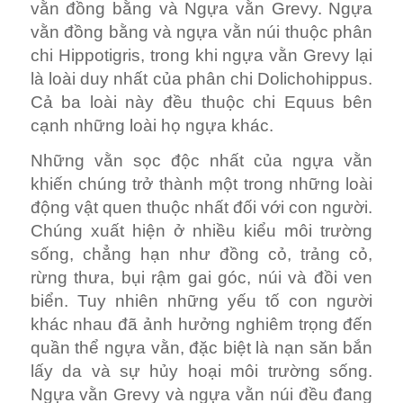
vằn đồng bằng và Ngựa vằn Grevy. Ngựa
vằn đồng bằng và ngựa vằn núi thuộc phân
chi Hippotigris, trong khi ngựa vằn Grevy lại
là loài duy nhất của phân chi Dolichohippus.
Cả ba loài này đều thuộc chi Equus bên
cạnh những loài họ ngựa khác.
Những vằn sọc độc nhất của ngựa vằn
khiến chúng trở thành một trong những loài
động vật quen thuộc nhất đối với con người.
Chúng xuất hiện ở nhiều kiểu môi trường
sống, chẳng hạn như đồng cỏ, trảng cỏ,
rừng thưa, bụi rậm gai góc, núi và đồi ven
biển. Tuy nhiên những yếu tố con người
khác nhau đã ảnh hưởng nghiêm trọng đến
quần thể ngựa vằn, đặc biệt là nạn săn bắn
lấy da và sự hủy hoại môi trường sống.
Ngựa vằn Grevy và ngựa vằn núi đều đang