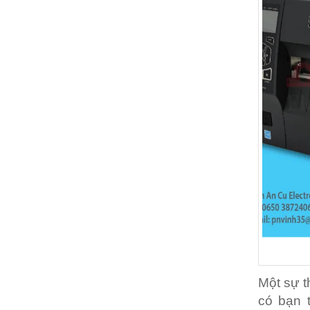
Một sự t
có bạn t