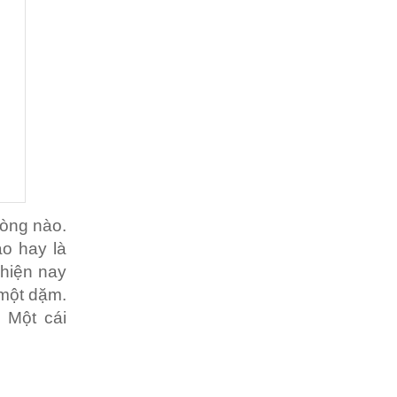
dòng nào.
o hay là
hiện nay
 một dặm.
 Một cái