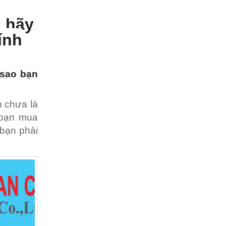
ì hãy
ính
 sao bạn
n chưa là
i bạn mua
.bạn phải