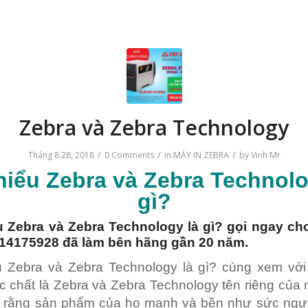
Zebra và Zebra Technology
/
/
/
Tháng 8 28, 2018
0 Comments
in
MÁY IN ZEBRA
by
Vinh Mr
hiểu
Zebra và Zebra Technol
gì?
ểu
Zebra
và Zebra Technology là gì? gọi ngay ch
14175928 đã làm bên hãng gần 20 năm.
u Zebra và Zebra Technology là gì? cùng xem với
 chất là Zebra và Zebra Technology tên riêng của
on rằng sản phẩm của họ mạnh và bền như sức ngự