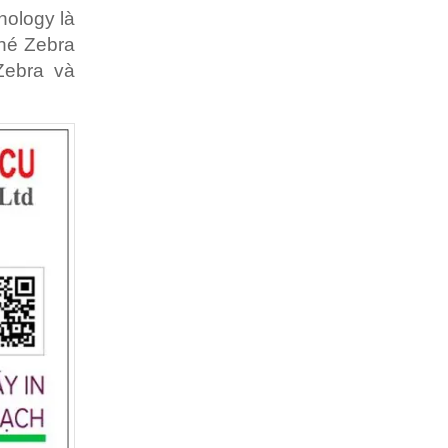
nology là
nhé Zebra
Zebra và