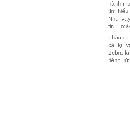
hành mu
tìm hiểu
Như vậy
tin….máy
Thành p
cái lợi 
Zebra là
riêng..t