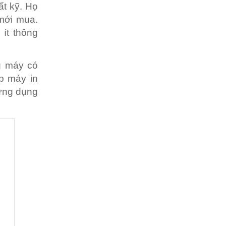
t kỹ. Họ
 mới mua.
ít thông
g máy có
áp máy in
 ứng dụng