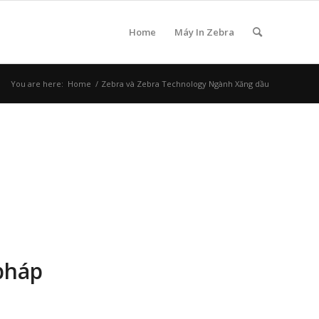
Home
Máy In Zebra
You are here:
Home
/
Zebra và Zebra Technology Ngành Xăng dầu
pháp