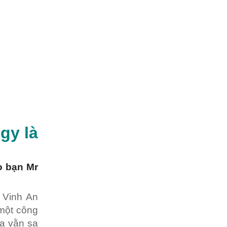
ogy
là
o bạn Mr
 Vinh An
 một công
a vằn sa