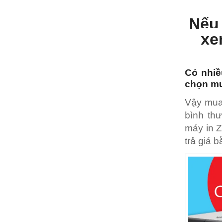
Nếu 
xe
Có nhiề
chọn mu
Vậy mua 
bình thư
máy in Z
trả giá 