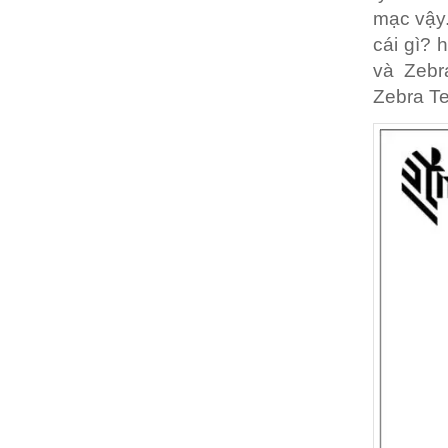
mạc vậy.
cái gì? 
và Zebr
Zebra T