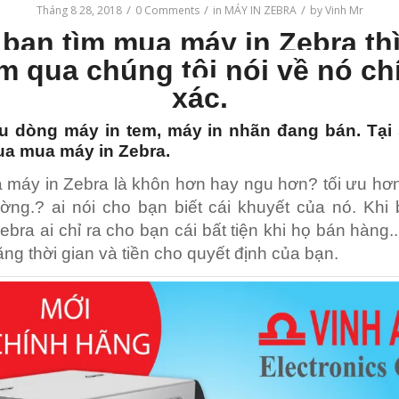
/
/
/
Tháng 8 28, 2018
0 Comments
in
MÁY IN ZEBRA
by
Vinh Mr
bạn tìm mua máy in Zebra th
m qua chúng tôi nói về nó ch
xác.
u dòng máy in tem, máy in nhãn đang bán. Tại
a mua máy in Zebra.
máy in Zebra là khôn hơn hay ngu hơn? tối ưu hơ
ờng.? ai nói cho bạn biết cái khuyết của nó. Kh
ebra ai chỉ ra cho bạn cái bất tiện khi họ bán hàng.
bằng thời gian và tiền cho quyết định của bạn.