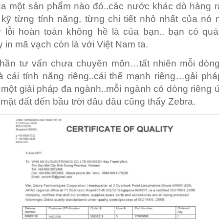
a một sản phẩm nào đó..các nước khác dò hàng rấ
 kỹ từng tính năng, từng chi tiết nhỏ nhất của nó
 lỗi hoàn toàn không hề là của bạn.. bạn có quá 
 in mã vạch còn là với Việt Nam ta.
hần tư vấn chưa chuyên môn…tất nhiên mỗi dòn
và cái tính năng riêng..cái thế mạnh riêng…gải ph
 một giải pháp đa ngành..mỗi ngành có dòng riêng
ừ mặt đất đến bầu trời đâu đâu cũng thấy Zebra.