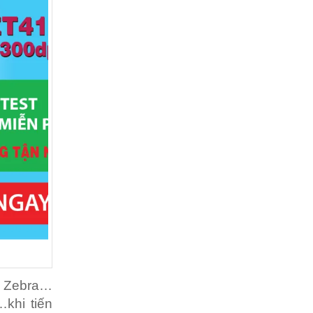
in Zebra…
…khi tiến