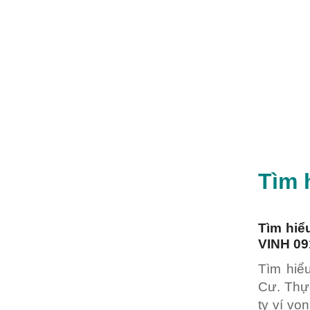
Tìm 
Tìm hi
VINH 09
Tìm hiể
Cư. Thực
ty ví v