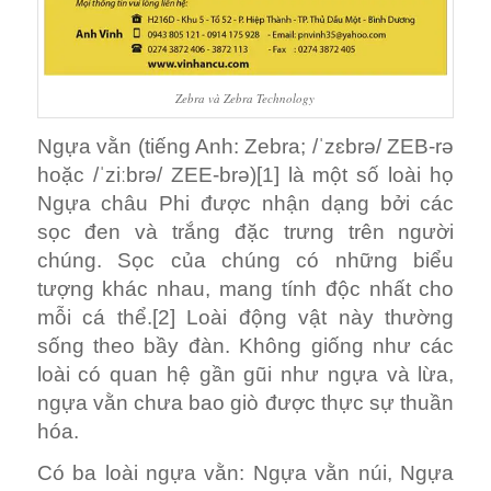
Zebra và Zebra Technology
Ngựa vằn (tiếng Anh: Zebra; /ˈzɛbrə/ ZEB-rə
hoặc /ˈziːbrə/ ZEE-brə)[1] là một số loài họ
Ngựa châu Phi được nhận dạng bởi các
sọc đen và trắng đặc trưng trên người
chúng. Sọc của chúng có những biểu
tượng khác nhau, mang tính độc nhất cho
mỗi cá thể.[2] Loài động vật này thường
sống theo bầy đàn. Không giống như các
loài có quan hệ gần gũi như ngựa và lừa,
ngựa vằn chưa bao giò được thực sự thuần
hóa.
Có ba loài ngựa vằn: Ngựa vằn núi, Ngựa