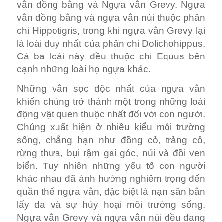
vằn đồng bằng và Ngựa vằn Grevy. Ngựa
vằn đồng bằng và ngựa vằn núi thuộc phân
chi Hippotigris, trong khi ngựa vằn Grevy lại
là loài duy nhất của phân chi Dolichohippus.
Cả ba loài này đều thuộc chi Equus bên
cạnh những loài họ ngựa khác.
Những vằn sọc độc nhất của ngựa vằn
khiến chúng trở thành một trong những loài
động vật quen thuộc nhất đối với con người.
Chúng xuất hiện ở nhiều kiểu môi trường
sống, chẳng hạn như đồng cỏ, trảng cỏ,
rừng thưa, bụi rậm gai góc, núi và đồi ven
biển. Tuy nhiên những yếu tố con người
khác nhau đã ảnh hưởng nghiêm trọng đến
quần thể ngựa vằn, đặc biệt là nạn săn bắn
lấy da và sự hủy hoại môi trường sống.
Ngựa vằn Grevy và ngựa vằn núi đều đang