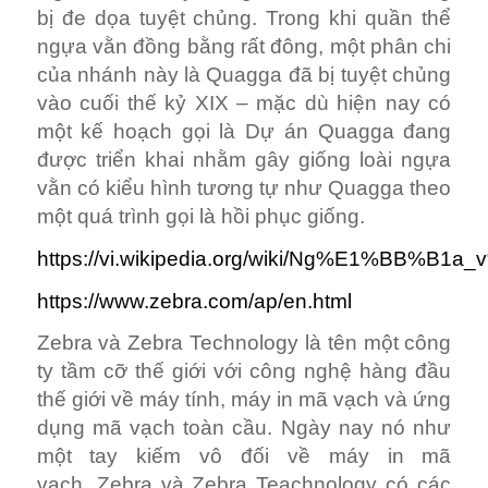
bị đe dọa tuyệt chủng. Trong khi quần thể
ngựa vằn đồng bằng rất đông, một phân chi
của nhánh này là Quagga đã bị tuyệt chủng
vào cuối thế kỷ XIX – mặc dù hiện nay có
một kế hoạch gọi là Dự án Quagga đang
được triển khai nhằm gây giống loài ngựa
vằn có kiểu hình tương tự như Quagga theo
một quá trình gọi là hồi phục giống.
https://vi.wikipedia.org/wiki/Ng%E1%BB%B
https://www.zebra.com/ap/en.html
Zebra và Zebra Technology là tên một công
ty tầm cỡ thế giới với công nghệ hàng đầu
thế giới về máy tính, máy in mã vạch và ứng
dụng mã vạch toàn cầu. Ngày nay nó như
một tay kiếm vô đối về máy in mã
vạch. Zebra và Zebra Teachnology có các