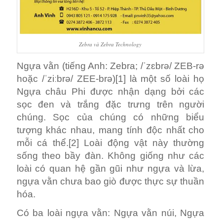
Zebra và Zebra Technology
Ngựa vằn (tiếng Anh: Zebra; /ˈzɛbrə/ ZEB-rə
hoặc /ˈziːbrə/ ZEE-brə)[1] là một số loài họ
Ngựa châu Phi được nhận dạng bởi các
sọc đen và trắng đặc trưng trên người
chúng. Sọc của chúng có những biểu
tượng khác nhau, mang tính độc nhất cho
mỗi cá thể.[2] Loài động vật này thường
sống theo bầy đàn. Không giống như các
loài có quan hệ gần gũi như ngựa và lừa,
ngựa vằn chưa bao giò được thực sự thuần
hóa.
Có ba loài ngựa vằn: Ngựa vằn núi, Ngựa