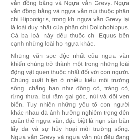
vằn đồng bằng và Ngựa vằn Grevy. Ngựa
vằn đồng bằng và ngựa vằn núi thuộc phân
chi Hippotigris, trong khi ngựa vằn Grevy lại
là loài duy nhất của phân chi Dolichohippus.
Cả ba loài này đều thuộc chi Equus bên
cạnh những loài họ ngựa khác.
Những vằn sọc độc nhất của ngựa vằn
khiến chúng trở thành một trong những loài
động vật quen thuộc nhất đối với con người.
Chúng xuất hiện ở nhiều kiểu môi trường
sống, chẳng hạn như đồng cỏ, trảng cỏ,
rừng thưa, bụi rậm gai góc, núi và đồi ven
biển. Tuy nhiên những yếu tố con người
khác nhau đã ảnh hưởng nghiêm trọng đến
quần thể ngựa vằn, đặc biệt là nạn săn bắn
lấy da và sự hủy hoại môi trường sống.
Ngựa vằn Grevy và ngựa vằn núi đều đang