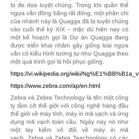
bị đe dọa tuyệt chủng. Trong khi quần thể
ngựa vằn đồng bằng rất đông, một phân chi
của nhánh này là Quagga đã bị tuyệt chủng
vào cuối thế kỷ XIX – mặc dù hiện nay có
một kế hoạch gọi là Dự án Quagga đang
được triển khai nhằm gây giống loài ngựa
vằn có kiểu hình tương tự như Quagga theo
một quá trình gọi là hồi phục giống.
https://vi.wikipedia.org/wiki/Ng%E1%BB%B
https://www.zebra.com/ap/en.html
Zebra và Zebra Technology là tên một công
ty tầm cỡ thế giới với công nghệ hàng đầu
thế giới về máy tính, máy in mã vạch và ứng
dụng mã vạch toàn cầu. Ngày nay nó như
một tay kiếm vô đối về máy in mã
vạch. Zebra và Zebra Teachnology có các