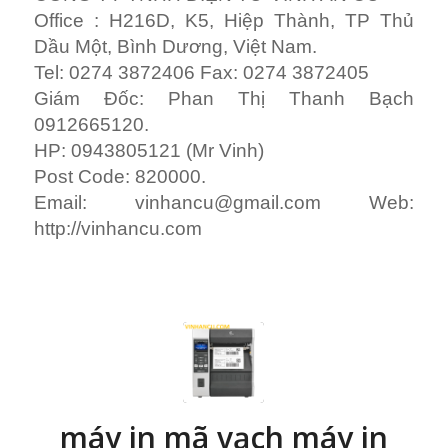
máy in mã vạch máy in
barcodes máy in tem
nhãn
/
/
/
Tháng 2 12, 2019
0 Comments
in
MÁY IN ZEBRA
by
Vinh Mr
máy in mã vạch máy in
barcodes máy in tem
nhãn
máy in mã vạch máy in barcodes máy in
tem nhãn là gì?
Cùng xem
máy in mã vạch
máy in barcodes
máy in tem nhãn..Khi nói máy in mã vạch thì