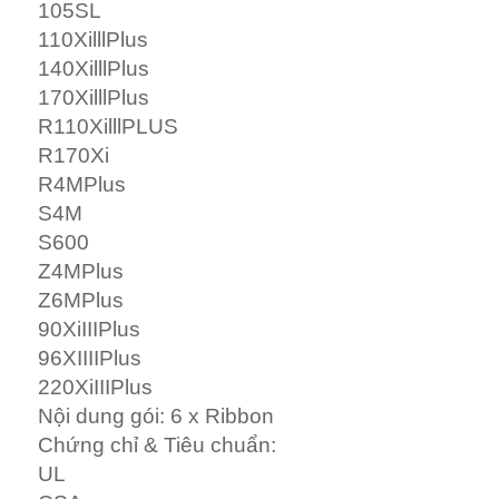
105SL
110XilllPlus
140XilllPlus
170XilllPlus
R110XilllPLUS
R170Xi
R4MPlus
S4M
S600
Z4MPlus
Z6MPlus
90XiIIIPlus
96XIIIIPlus
220XiIIIPlus
Nội dung gói: 6 x Ribbon
Chứng chỉ & Tiêu chuẩn:
UL