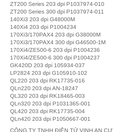
QLn320 203 dpi P1031365-001
QL420 203 dpi RK17735-004
QLn420 203 dpi P1050667-001
CÔNG TY TNHH ĐIỆN TỬ VINH AN CƯ
Office : H216D, K5, Hiệp Thành, TP Thủ
Dầu Một, Bình Dương, Việt Nam.
Tel: 0274 3872406 Fax: 0274 3872405
Giám Đốc: Phan Thị Thanh Bạch
0912665120.
HP: 0943805121 (Mr Vinh)
Post Code: 820000.
Email:
vinhancu@gmail.com
Web:
http://vinhancu.com