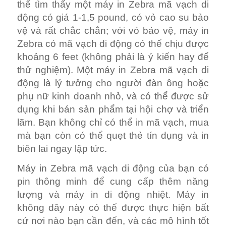
pin thông minh để cung cấp thêm năng
lượng và máy in di động nhiệt. Máy in
không dây này có thể được thực hiện bất
cứ nơi nào bạn cần đến, và các mô hình tốt
nhất có thiết kế công thái học và có thể cho
phép quét bằng một tay. Những máy in nhỏ
này hoạt động nhanh chóng và hiệu quả,
tạo ra các nhãn đẹp mọi lúc mọi nơi. Mặc dù
mọi máy in ngựa vằn mã vạch di động đều
nhỏ, một số model nhỏ hơn và nhẹ hơn các
máy in khác và bạn có thể phải đưa ra
quyết định giữa việc có nhiều tính năng bổ
sung hoặc máy in nhẹ và di động, trừ khi
bạn muốn mua cao nhất Máy in Zebra mã
vạch di động chất lượng, kết hợp một thiết
kế nhỏ gọn với các tính năng tuyệt vời.
Máy in Zebra cầm tay có mã vạch đi kèm