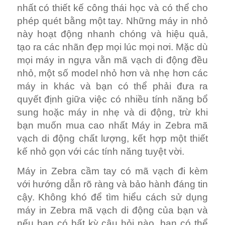
với hướng dẫn rõ ràng và bảo hành đáng tin
cậy. Không khó để tìm hiểu cách sử dụng
máy in Zebra mã vạch di động của bạn và
nếu bạn có bất kỳ câu hỏi nào, bạn có thể
gọi đường dây trợ giúp để được hỗ trợ.
Những thiết bị này không dành cho nhãn
sản xuất hàng loạt, nhưng lý tưởng cho các
doanh nhân hoặc phụ nữ bán sản phẩm
của mình ở nhiều địa điểm khác nhau. Khả
năng in nhãn và biên lai cũng khá ấn tượng
đối với khách hàng và sẽ giúp bạn có được
niềm tin và sự tự tin của khách hàng về sự
chuyên nghiệp của bạn. CÔNG TY TNHH
ĐIỆN TỬ VINH AN CƯ
Office : H216D, K5, Hiệp Thành, TP Thủ
Dầu Một, Bình Dương, Việt Nam.
Tel: 0274 3872406 Fax: 0274 3872405