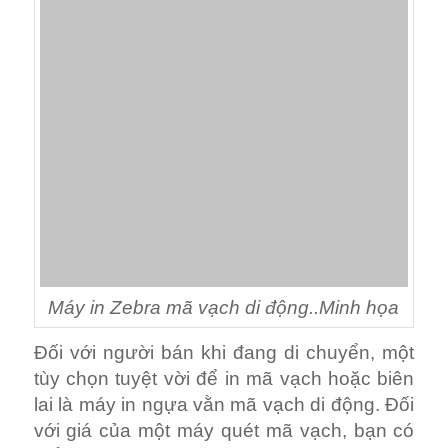
Đối với người bán khi đang di chuyển, một
tùy chọn tuyệt vời để in mã vạch hoặc biên
lai là máy in ngựa vằn mã vạch di động. Đối
với giá của một máy quét mã vạch, bạn có
thể tìm thấy một máy in Zebra mã vạch di
động có giá 1-1,5 pound, có vỏ cao su bảo
vệ và rất chắc chắn; với vỏ bảo vệ, máy in
Zebra có mã vạch di động có thể chịu được
khoảng 6 feet (không phải là ý kiến ​​hay để
thử nghiệm). Một máy in Zebra mã vạch di
động là lý tưởng cho người đàn ông hoặc
phụ nữ kinh doanh nhỏ, và có thể được sử
dụng khi bán sản phẩm tại hội chợ và triển
lãm. Bạn không chỉ có thể in mã vạch, mua
mà bạn còn có thể quẹt thẻ tín dụng và in
biên lai ngay lập tức.
Máy in Zebra mã vạch di động của bạn có