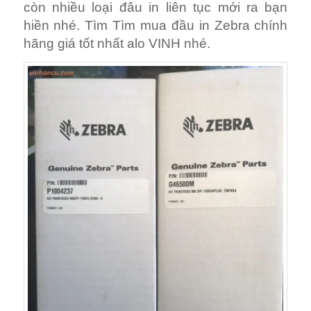
Mua Đầu In Máy In Tem Zebra 170Xi4
300 DPI… Mua hàng xin vui lòng liên hệ
Mr VINH 0914175928.. giá tốt hàng đầu
Việt Nam.
Z4M 203 dpi G79056-1M
Z4M 300 dpi G79057
S4M 203 dpi G41400M