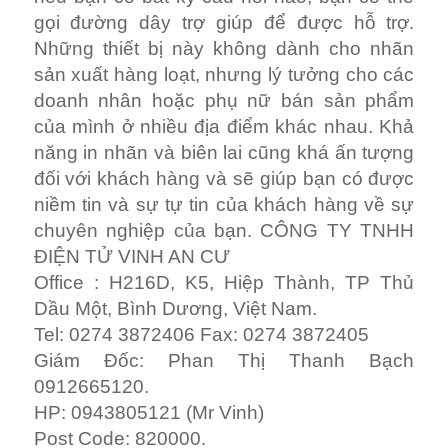
Giám Đốc: Phan Thị Thanh Bạch
0912665120.
HP: 0943805121 (Mr Vinh)
Post Code: 820000.
Email:
vinhancu@gmail.com
Web:
http://vinhancu.com
mua đầu in Zebra chính
hãng giá tốt nhất
/
/
/
Tháng 2 13, 2019
0 Comments
in
MÁY IN ZEBRA
by
Vinh Mr