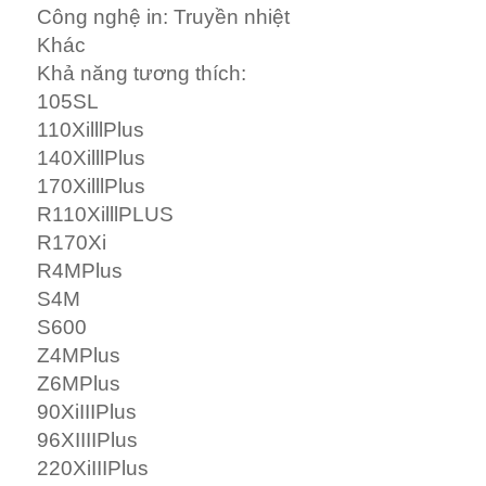
Công nghệ in: Truyền nhiệt
Khác
Khả năng tương thích:
105SL
110XilllPlus
140XilllPlus
170XilllPlus
R110XilllPLUS
R170Xi
R4MPlus
S4M
S600
Z4MPlus
Z6MPlus
90XiIIIPlus
96XIIIIPlus
220XiIIIPlus