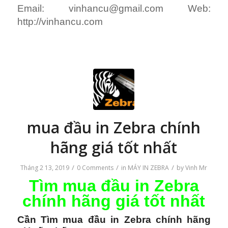
Tìm mua đầu in Zebra
chính hãng giá tốt nhất
Cần Tìm mua đầu in Zebra chính hãng
giá tốt nhất
ALo VINH 0914175928 Tìm mua đầu in
Zebra chính hãng giá tốt nhất..chú ý: mua
đâù in Zebra chính hãng giá tốt nhất model
máy..chú ý 2: khi Tìm mua đầu in Zebra
chính hãng giá tốt nhất, mua đâù in Zebra
chính hãng giá tốt nhất là DPI. Chú ý 3: part
no.
VAC tự hào phân phối các loại đầu in mã
vạch và bạn là người tìm Tìm mua đầu in
Zebra chính hãng giá tốt nhất..bạn alo VINH
0914175928.. máy lu bu xin alo
0943805121.. Zalo 0914175928..