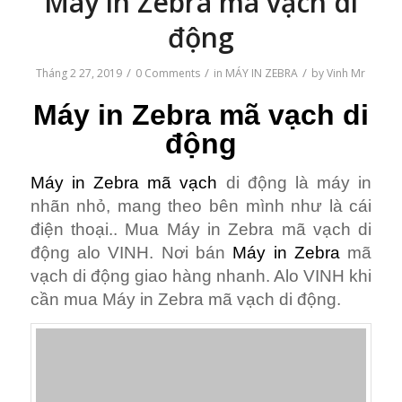
Máy in Zebra mã vạch di
động
/
/
/
Tháng 2 27, 2019
0 Comments
in
MÁY IN ZEBRA
by
Vinh Mr
Máy in Zebra mã vạch di
động
Máy in Zebra mã vạch
di động là máy in
nhãn nhỏ, mang theo bên mình như là cái
điện thoại.. Mua Máy in Zebra mã vạch di
động alo VINH. Nơi bán
Máy in Zebra
mã
vạch di động giao hàng nhanh. Alo VINH khi
cần mua Máy in Zebra mã vạch di động.
Máy in Zebra mã vạch di động..Minh họa