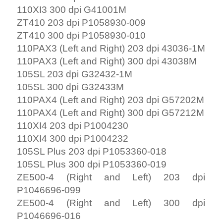
ZE500-4 (Right and Left) 203 dpi
P1046696-099
ZE500-4 (Right and Left) 300 dpi
P1046696-016
ZT200 Series 203 dpi P1037974-010
ZT200 Series 300 dpi P1037974-011
140Xi3 203 dpi G48000M
140Xi4 203 dpi P1004234
170Xi3/170PAX4 203 dpi G38000M
170Xi3/170PAX4 300 dpi G46500-1M
170Xi4/ZE500-6 203 dpi P1004236
170Xi4/ZE500-6 300 dpi P1004237
GK420D 203 dpi 105934-037
LP2824 203 dpi G105910-102
QL220 203 dpi RK17735-016
QLn220 203 dpi AN-18247
QL320 203 dpi RK18465-003